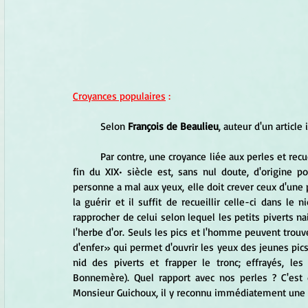
Croyances populaires
 :
	Selon 
François de Beaulieu
, auteur d'un article 
	Par contre, une croyance liée aux perles et recueillie à Rosporden par un juge de paix, Monsieur Guichoux, à la 
fin du XIX• siècle est, sans nul doute, d'origine p
personne a mal aux yeux, elle doit crever ceux d'une p
la guérir et il suffit de recueillir celle-ci dans le 
rapprocher de celui selon lequel les petits piverts n
l'herbe d'or. Seuls les pics et l'homme peuvent trouve
d'enfer» qui permet d'ouvrir les yeux des jeunes pics.
nid des piverts et frapper le tronc; effrayés, les
Bonnemère). Quel rapport avec nos perles ? C'est
Monsieur Guichoux, il y reconnu immédiatement une 