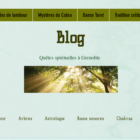
les de tambour
Mystères du Cobra
Danse Tarot
Tradition celti
Blog
Quêtes spirituelles à Grenoble
oir
Arbres
Astrologie
Bains sonores
Chakras