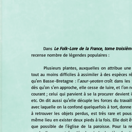
	Dans 
Le Folk-Lore de la France, tome troisième
recense nombre de légendes populaires :
	Plusieurs plantes, auxquelles on attribue une sorte de puissance surnaturelle, sont parfois imaginaires ou 
tout au moins difficiles à assimiler à des espèces ré
qu'en Basse-Bretagne : l'
aour-yeoten
 croît dans les 
dès qu'on s'en approche, elle cesse de luire, et l'on ne
courant ; celui qui parvient à se la procurer devient 
etc. On dit aussi qu'elle décuple les forces du travail
avec laquelle on la confond quelquefois à tort, donne
à retrouver les objets perdus, est très rare et pou
même lieu en exister deux pieds à la fois. Elle doit êt
que possible de l'église de la paroisse. Pour la r