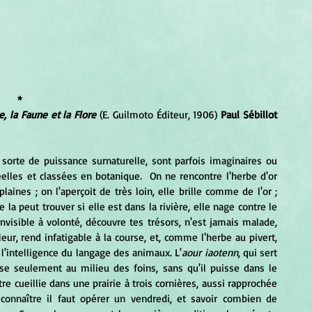
*
, la Faune et la Flore 
(E. Guilmoto Éditeur, 1906)
 Paul Sébillot 
elles et classées en botanique.  On ne rencontre l'herbe d'or 
plaines ; on l'aperçoit de très loin, elle brille comme de l'or ; 
 la peut trouver si elle est dans la rivière, elle nage contre le 
invisible à volonté, découvre tes trésors, n'est jamais malade, 
leur, rend infatigable à la course, et, comme l'herbe au pivert, 
 l'intelligence du langage des animaux. L'
aour iaotenn
, qui sert 
sse seulement au milieu des foins, sans qu'il puisse dans le 
re cueillie dans une prairie à trois cornières, aussi rapprochée 
econnaître il faut opérer un vendredi, et savoir combien de 