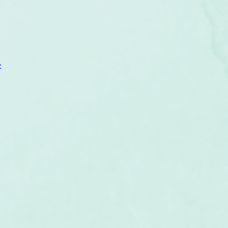
um
Corps humain
Couleurs
Etoiles
Evénements
s
Littérature
Minéraux
Numérologie
c
Pleines Lunes
Santé
Stages
Tarot