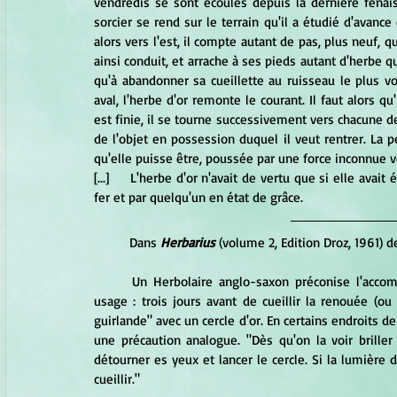
vendredis se sont écoulés depuis la dernière fenai
sorcier se rend sur le terrain qu'il a étudié d'avance
alors vers l'est, il compte autant de pas, plus neuf, qu'
ainsi conduit, et arrache à ses pieds autant d'herbe q
qu'à abandonner sa cueillette au ruisseau le plus v
aval, l'herbe d'or remonte le courant. Il faut alors q
est finie, il se tourne successivement vers chacune de
de l'objet en possession duquel il veut rentrer. La 
qu'elle puisse être, poussée par une force inconnue v
[...]	L'herbe d'or n'avait de vertu que si elle avait été ramassée pieds nus, en chemise, sans être tranchée par le 
fer et par quelqu'un en état de grâce.
	Dans
 Herbarius
 (volume 2, Edition Droz, 1961) d
	Un Herbolaire anglo-saxon préconise l'accomplissement d'un rite qui est un autre équivalent du même 
usage : trois jours avant de cueillir la renouée (o
guirlande" avec un cercle d'or. En certains endroits de 
une précaution analogue. "Dès qu'on la voir briller 
détourner es yeux et lancer le cercle. Si la lumière di
cueillir."