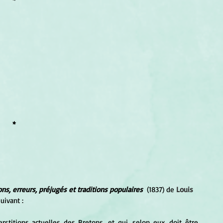
*
ons, erreurs, préjugés et traditions populaires
  (1837) de
Louis 
suivant :
stitions actuelles des Bretons, et qui, selon eux, doit être 