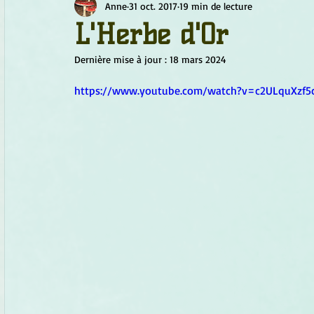
Anne
31 oct. 2017
19 min de lecture
Chamanisme
Champignons
Conscience
Continu
L'Herbe d'Or
Dernière mise à jour :
18 mars 2024
Fleurs
Fleurs de Bach
Géométrie sacrée
Guide
https://www.youtube.com/watch?v=c2ULquXzf5
Objets de pouvoir
Ogham
Petit Peuple
Plantes