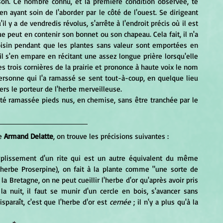
son. Ce nombre connu, et la première condition observée, te 
 en ayant soin de l'aborder par le côté de l'ouest. Se dirigeant 
il y a de vendredis révolus, s'arrête à l'endroit précis où il est 
ue peut en contenir son bonnet ou son chapeau. Cela fait, il n'a 
oisin pendant que les plantes sans valeur sont emportées en 
u'il s'en empare en récitant une assez longue prière lorsqu'elle 
s trois cornières de la prairie et prononce à haute voix le nom 
personne qui l'a ramassé se sent tout-à-coup, en quelque lieu 
ers le porteur de l'herbe merveilleuse.
e 
Armand Delatte
, on trouve les précisions suivantes :
u herbe Proserpine), on fait à la plante comme "une sorte de 
la Bretagne, on ne peut cueillir l'herbe d'or qu'après avoir pris 
la nuit, il faut se munir d'un cercle en bois, s'avancer sans 
sparaît, c'est que l'herbe d'or est 
cernée
 ; il n'y a plus qu'à la 