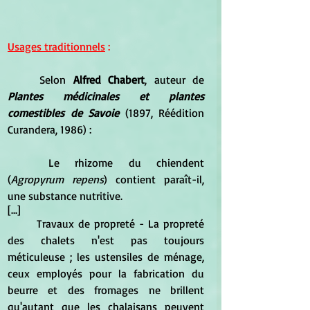
Usages traditionnels
 :
	Selon 
Alfred Chabert
, auteur de 
Plantes médicinales et plantes 
comestibles de Savoie
 (1897, Réédition 
Curandera, 1986) :
	Le rhizome du chiendent 
(
Agropyrum repens
) contient paraît-il, 
une substance nutritive.
[...]
	Travaux de propreté - La propreté 
des chalets n'est pas toujours 
méticuleuse ; les ustensiles de ménage, 
ceux employés pour la fabrication du 
beurre et des fromages ne brillent 
qu'autant que les chalaisans peuvent 