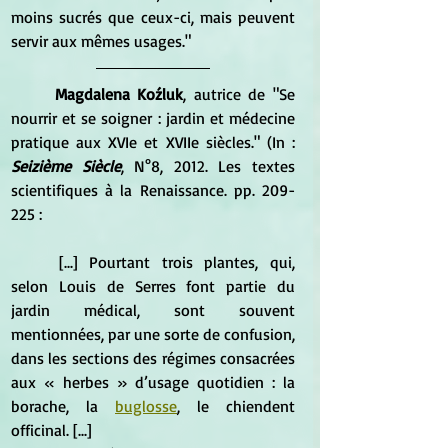
moins sucrés que ceux-ci, mais peuvent 
servir aux mêmes usages."
Magdalena Koźluk
, autrice de "Se 
nourrir et se soigner : jardin et médecine 
pratique aux XVIe et XVIIe siècles." (In : 
Seizième Siècle
, N°8, 2012. Les textes 
scientifiques à la Renaissance. pp. 209-
225 :
	[...] Pourtant trois plantes, qui, 
selon Louis de Serres font partie du 
jardin médical, sont souvent 
mentionnées, par une sorte de confusion, 
dans les sections des régimes consacrées 
aux « herbes » d’usage quotidien : la 
borache, la 
buglosse
, le chiendent 
officinal. [...] 