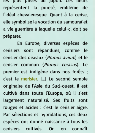
les plus prisés au Japon. Ces fleurs 
représentent la pureté, emblème de 
l'idéal chevaleresque. Quant à la cerise, 
elle symbolise la vocation du samouraï et 
a vie guerrière à laquelle celui-ci doit se 
préparer.
	En Europe, diverses espèces de 
cerisiers sont répandues, comme le 
cerisier des oiseaux (
Prunus avium
) et le 
cerisier commun (
Prunus cerasus
). Le 
premier est indigène dans nos forêts ; 
c'est le 
merisier
. [...] Le second semble 
originaire de l'Asie du Sud-ouest. Il est 
cultivé dans toute l'Europe, où il s'est 
largement naturalisé. Ses fruits sont 
rouges et acides : c'est le cerisier aigre. 
Par sélections et hybridations, ces deux 
espèces ont donné naissance à tous les 
cerisiers cultivés. On en connaît 