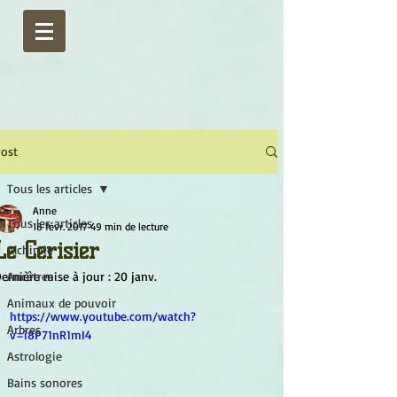
ost
Tous les articles
Anne
Tous les articles
18 févr. 2017
49 min de lecture
Le Cerisier
Alchimie
ernière mise à jour :
Ancêtres
20 janv.
Animaux de pouvoir
https://www.youtube.com/watch?
Arbres
v=i8P71nR1mI4
Astrologie
Bains sonores