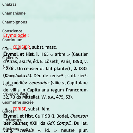
Chakras
Chamanisme
Champignons
Conscience
Étymologie
 :
Continuum
CERISIER
, subst. masc. 
Corps humain
Étymol. et Hist. 1.
 1165 « arbre » (Gautier 
Couleurs
d'Arras,
 Eracle
, éd. E. Löseth, Paris, 1890, v. 
Etoiles
4236 : Un cerisier ot fait planter) ; 
2.
 1832 
(Karr, 
loc. cit.
). Dér. de cerise* ; suff. -ier*. 
Evénements
Lat. médiév. 
ceresarius
 (viiie s., Capitulare 
Fleurs
de villis in Capitularia regum Francorum 
Fleurs de Bach
32, 70 ds Mittellat. W. s.v., 475, 53).
Géométrie sacrée
CERISE
, subst. fém. 
Guides
Étymol. et Hist. 
Ca 1190 (J. Bodel, 
Chanson 
Littérature
des Saisnes
, XXIII ds 
Gdf. Compl.
). Du lat. 
Minéraux
vulg. *
cerĕsia 
« id. » neutre plur. 