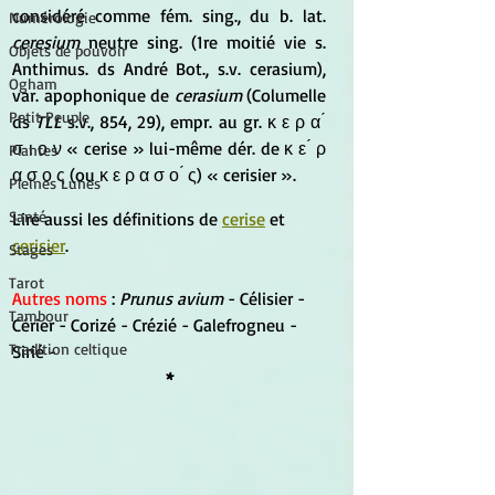
considéré comme fém. sing., du b. lat. 
Numérologie
ceresium
 neutre sing. (1re moitié vie s. 
Objets de pouvoir
Anthimus. ds André Bot., s.v. cerasium), 
Ogham
var. apophonique de 
cerasium
 (Columelle 
Petit Peuple
ds
 TLL 
s.v., 854, 29), empr. au gr. κ ε ρ α ́ 
σ ι ο ν « cerise » lui-même dér. de κ ε ́ ρ 
Plantes
α σ ο ς (ou κ ε ρ α σ ο ́ ς) « cerisier ».
Pleines Lunes
Santé
Lire aussi les définitions de 
cerise
 et 
cerisier
.
Stages
Tarot
Autres noms
 : 
Prunus avium
 - Célisier - 
Tambour
Cérier - Corizé - Crézié - Galefrogneu - 
Tradition celtique
Sirié -
*