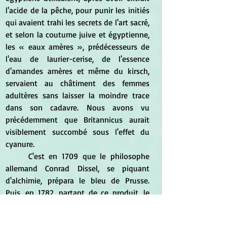
l'acide de la pêche, pour punir les initiés 
qui avaient trahi les secrets de l'art sacré, 
et selon la coutume juive et égyptienne, 
les « eaux amères », prédécesseurs de 
l'eau de laurier-cerise, de l'essence 
d'amandes amères et même du kirsch, 
servaient au châtiment des femmes 
adultères sans laisser la moindre trace 
dans son cadavre. Nous avons vu 
précédemment que Britannicus aurait 
visiblement succombé sous l'effet du 
cyanure.
	C'est en 1709 que le philosophe 
allemand Conrad Dissel, se piquant 
d'alchimie, prépara le bleu de Prusse. 
Puis, en 1782, partant de ce produit, le 
suédois Charles Guillaume Scheele, l'un 
des fondateurs de la chimie organique, 