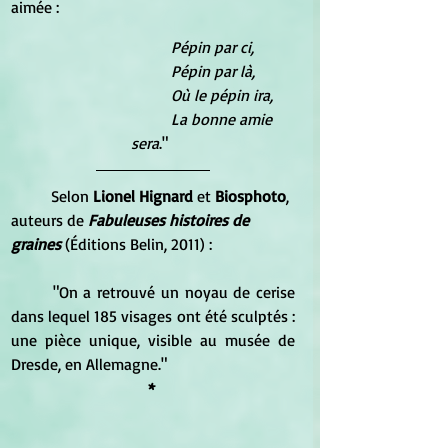
aimée : 
Pépin par ci, 
	Pépin par là, 
	Où le pépin ira, 
	La bonne amie 
sera
."
	Selon
 Lionel Hignard
 et 
Biosphoto
, 
auteurs de 
Fabuleuses histoires de 
graines
 (Éditions Belin, 2011) :
	"On a retrouvé un noyau de cerise 
dans lequel 185 visages ont été sculptés : 
une pièce unique, visible au musée de 
Dresde, en Allemagne."
* 