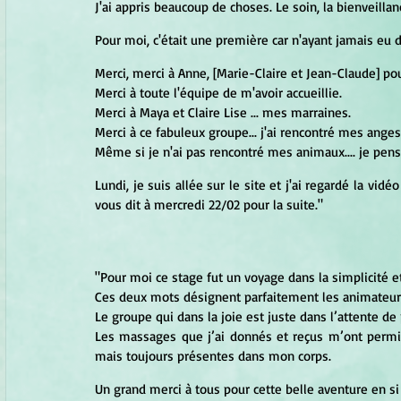
J'ai appris beaucoup de choses. Le soin, la bienveillance
Pour moi, c'était une première car n'ayant jamais eu d
Merci, merci à Anne, [Marie-Claire et Jean-Claude] pou
Merci à toute l'équipe de m'avoir accueillie.
Merci à Maya et Claire Lise ... mes marraines.
Merci à ce fabuleux groupe... j'ai rencontré mes anges s
Même si je n'ai pas rencontré mes animaux.... je pens
Lundi, je suis allée sur le site et j'ai regardé la vid
vous dit à mercredi 22/02 pour la suite."
"Pour moi ce stage fut un voyage dans la simplicité e
Ces deux mots désignent parfaitement les animateurs 
Le groupe qui dans la joie est juste dans l’attente de
Les massages que j’ai donnés et reçus m’ont permis
mais toujours présentes dans mon corps.
Un grand merci à tous pour cette belle aventure en s