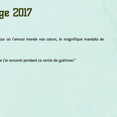
um
Corps humain
Couleurs
Etoiles
Evénements
ge 2017
s
Littérature
Minéraux
Numérologie
e jour où l'amour inonde nos cœurs, le magnifique mandala de
Pleines Lunes
Santé
Stages
Tarot
 j'ai ressenti pendant ce cercle de guérison."