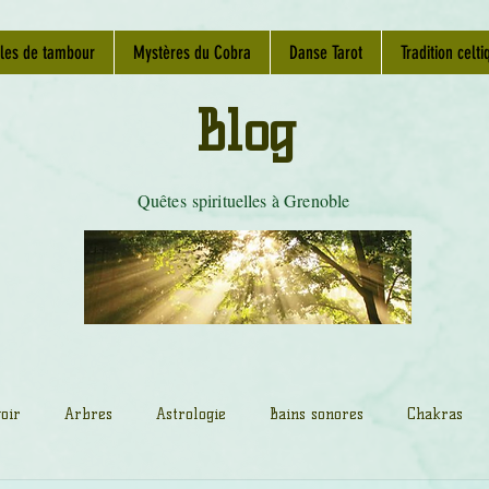
les de tambour
Mystères du Cobra
Danse Tarot
Tradition celti
Blog
Quêtes spirituelles à Grenoble
oir
Arbres
Astrologie
Bains sonores
Chakras