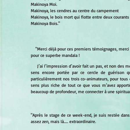
Makinoya Moi.
Makinoya, les cendres au centre du campement
Makinoya, le bois mort qui flotte entre deux courants
Makinoya Bois."
    "Merci déjà pour ces premiers témoignages, merci à Gervaise pour cette belle phrase de Richard Moss et à Céline 
pour ce superbe mandala !
     J’ai l’impression d’avoir fait un pas, et non des moindres, sur mon chemin lors de ce week-end de soins. Je me 
sens encore portée par ce cercle de guérison q
particulièrement nos trois co-animateurs, pour tous 
sens plus riche de tout ce que vous m’avez apporté. 
beaucoup de profondeur, me connecter à une spiritual
"Après le stage de ce week-end, je suis restée dans
assez zen, mais là..... extraordinaire.