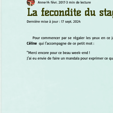
Anne
14 févr. 2017
3 min de lecture
Chamanisme
Champignons
Conscience
Continu
La fécondité du sta
Dernière mise à jour :
17 sept. 2024
Fleurs
Fleurs de Bach
Géométrie sacrée
Guide
    Pour commencer par se régaler les yeux en c
Céline
  qui l'accompagne de ce petit mot :
Objets de pouvoir
Ogham
Petit Peuple
Plantes
"Merci encore pour ce beau week-end !
J'ai eu envie de faire un mandala pour exprimer ce que