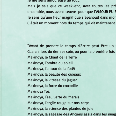
Je me sens amoureuse de tout.
Mais je sais que ce week-end, avec toutes les pr
ensemble, nous avons œuvré  pour que l’AMOUR PUIS
Je sens qu’une fleur magnifique s’épanouit dans mo
C’était un moment hors du temps qui vit maintenant 
"Avant de prendre le temps d'écrire peut-être un 
Guarani lors du dernier soin, où pour la première fois
Makinoya, le Chant de la Terre
Makinoya, l'ombre du soleil
Makinoya, l'amour de la forêt
Makinoya, la beauté des oiseaux
Makinoya, la vitesse du jaguar
Makinoya, la force du crocodile
Makinoya Toi.
Makinoya, l'eau verte du marais
Makinoya, l'argile rouge sur nos corps
Makinoya, la science des plantes de joie
Makinoya, la sagesse des Anciens assis dans les nua