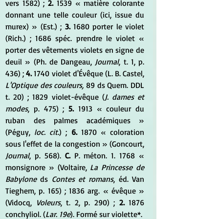
vers 1582) ;
 2.
 1539 « matière colorante 
donnant une telle couleur (ici, issue du 
murex) » (Est.) ;
 3.
 1680 porter le violet 
(Rich.) ; 1686 spéc. prendre le violet « 
porter des vêtements violets en signe de 
deuil » (Ph. de Dangeau,
 Journal
, t. 1, p. 
436) ; 
4.
 1740 violet d'Évêque (L. B. Castel, 
L'Optique des couleurs,
 89 ds Quem. DDL 
t. 20) ; 1829 violet-évêque (
J. dames et 
modes
, p. 475) ; 
5. 
1913 « couleur du 
ruban des palmes académiques » 
(Péguy,
 loc. cit.
) ; 
6.
 1870 « coloration 
sous l'effet de la congestion » (Goncourt, 
Journal
, p. 568). 
C.
 P. méton. 1. 1768 « 
monsignore » (Voltaire, 
La Princesse de 
Babylone
 ds 
Contes et romans
, éd. Van 
Tieghem, p. 165) ; 1836 arg. « évêque » 
(Vidocq, 
Voleurs
, t. 2, p. 290) ; 
2.
 1876 
conchyliol. (
Lar. 19e
). Formé sur violette*.