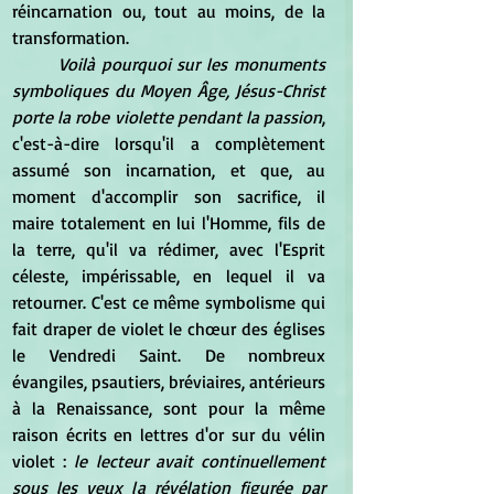
réincarnation ou, tout au moins, de la 
transformation.
Voilà pourquoi sur les monuments 
symboliques du Moyen Âge, Jésus-Christ 
porte la robe violette pendant la passion
, 
c'est-à-dire lorsqu'il a complètement 
assumé son incarnation, et que, au 
moment d'accomplir son sacrifice, il 
maire totalement en lui l'Homme, fils de 
la terre, qu'il va rédimer, avec l'Esprit 
céleste, impérissable, en lequel il va 
retourner. C'est ce même symbolisme qui 
fait draper de violet le chœur des églises 
le Vendredi Saint. De nombreux 
évangiles, psautiers, bréviaires, antérieurs 
à la Renaissance, sont pour la même 
raison écrits en lettres d'or sur du vélin 
violet : 
le lecteur avait continuellement 
sous les yeux la révélation figurée par 