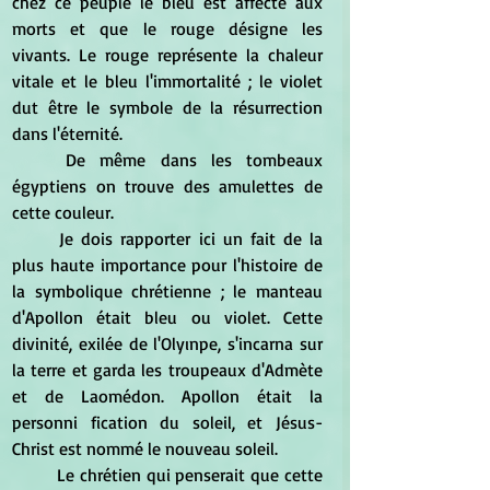
chez ce peuple le bleu est affecté aux 
morts et que le rouge désigne les 
vivants. Le rouge représente la chaleur 
vitale et le bleu l'immortalité ; le violet 
dut être le symbole de la résurrection 
dans l'éternité. 
	De même dans les tombeaux 
égyptiens on trouve des amulettes de 
cette couleur. 
	Je dois rapporter ici un fait de la 
plus haute importance pour l'histoire de 
la symbolique chrétienne ; le manteau 
d'Apollon était bleu ou violet. Cette 
divinité, exilée de l'Olyınpe, s'incarna sur 
la terre et garda les troupeaux d'Admète 
et de Laomédon. Apollon était la 
personni fication du soleil, et Jésus-
Christ est nommé le nouveau soleil. 
	Le chrétien qui penserait que cette 