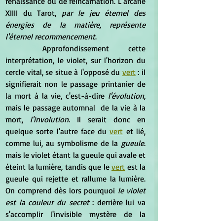
renaissance ou de réincarnation. L'arcane 
XIIII du Tarot, 
par le jeu éternel des 
énergies de la matière, représente 
l'éternel recommencement
.
	Approfondissement cette 
interprétation, le violet, sur l'horizon du 
cercle vital, se situe à l'opposé du 
vert
 : il 
signifierait non le passage printanier de 
la mort à la vie, c'est-à-dire 
l'évolution
, 
mais le passage automnal  de la vie à la 
mort,
 l'involution
. Il serait donc en 
quelque sorte l'autre face du 
vert
et lié, 
comme lui, au symbolisme de la 
gueule
. 
mais le violet étant la gueule qui avale et 
éteint la lumière, tandis que le 
vert
 est la 
gueule qui rejette et rallume la lumière. 
On comprend dès lors pourquoi 
le violet 
est la couleur du secret
 : derrière lui va 
s'accomplir l'invisible mystère de la 