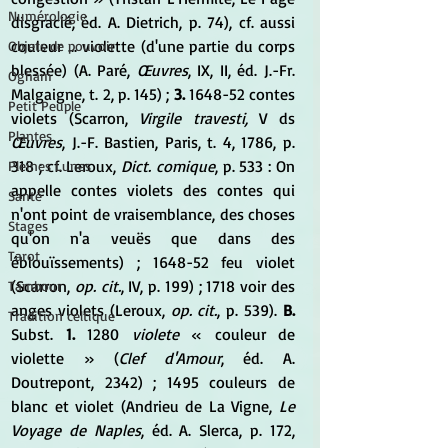
Numérologie
disgracié, éd. A. Dietrich, p. 74), cf. aussi 
couleur ... violette (d'une partie du corps 
Objets de pouvoir
blessée) (A. Paré, 
Œuvres
, IX, II, éd. J.-Fr. 
Ogham
Malgaigne, t. 2, p. 145) ; 
3.
 1648-52 contes 
Petit Peuple
violets (Scarron, 
Virgile travesti,
 V ds 
Plantes
Œuvres
, J.-F. Bastien, Paris, t. 4, 1786, p. 
318 ; cf. Leroux, 
Dict. comique
, p. 533 : On 
Pleines Lunes
appelle contes violets des contes qui 
Santé
n'ont point de vraisemblance, des choses 
Stages
qu'on n'a veuës que dans des 
Tarot
éblouïssements) ; 1648-52 feu violet 
(Scarron, 
op. cit.
, IV, p. 199) ; 1718 voir des 
Tambour
anges violets (Leroux, 
op. cit.
, p. 539). 
B.
Tradition celtique
Subst.
 1. 
1280 
violete
 « couleur de 
violette » (
Clef d'Amour
, éd. A. 
Doutrepont, 2342) ; 1495 couleurs de 
blanc et violet (Andrieu de La Vigne,
 Le 
Voyage de Naples
, éd. A. Slerca, p. 172, 