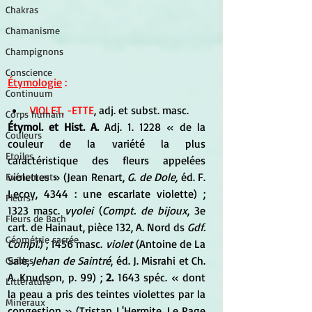
Chakras
Chamanisme
Champignons
Conscience
Étymologie
 :
Continuum
VIOLET, -ETTE
, adj. et subst. masc. 
Corps humain
Étymol. et Hist. A. 
Adj. 1. 1228 « de la 
Couleurs
couleur de la variété la plus 
Etoiles
caractéristique des fleurs appelées 
violettes » (Jean Renart, 
G. de Dole,
 éd. F. 
Evénements
Lecoy, 4344 : une escarlate violette) ; 
Fleurs
1323 masc. 
vyolei
 (
Compt. de bijoux
, 3e 
Fleurs de Bach
cart. de Hainaut, pièce 132, A. Nord ds 
Gdf. 
Géométrie sacrée
Compl.
) ; 1456 masc.
 violet
 (Antoine de La 
Sale,
 Jehan de Saintré
, éd. J. Misrahi et Ch. 
Guides
A. Knudson, p. 99) ; 
2.
 1643 spéc. « dont 
Littérature
la peau a pris des teintes violettes par la 
Minéraux
congestion » (Tristan L'Hermite, Le Page 