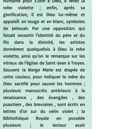
humaine pour s'unir à Dieu, il revêt la 
robe violette ; enfin, après sa 
glorification, il est Dieu lui-même et 
apparaît en rouge et en blanc, symboles 
de Jehovah. Par une opposition qui 
faisait ressortir l'identité du père et du 
fils dans la divinité, les artistes 
donnèrent quelquefois à Dieu la robe 
violette, ainsi qu'on le remarque sur les 
vitraux de l'église de Saint-Jean à Troyes. 
Souvent la Vierge Marie est drapée de 
cette couleur, pour indiquer la mère du 
Dieu sacrifié pour sauver les hommes ; 
plusieurs manuscrits antérieurs à la 
renaissance , des évangiles , des 
psautiers , des breviaires , sont écrits en 
lettres d'or sur du velin violet ; la 
Bibliothèque Royale en possède 
plusieurs ; le lecteur avait 