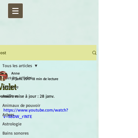
ost
Tous les articles
Anne
Tous les articles
31 janv. 2017
18 min de lecture
Violet
Alchimie
ernière mise à jour :
Ancêtres
28 janv.
Animaux de pouvoir
https://www.youtube.com/watch?
Arbres
v=ll8DW_r1NTE
Astrologie
Bains sonores