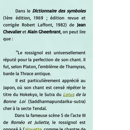
	Dans le 
Dictionnaire des symboles
(1ère édition, 1969 ; édition revue et 
corrigée Robert Laffont, 1982) de 
Jean 
Chevalier
 et 
Alain Gheerbrant
, on peut lire 
que :
	"Le rossignol est universellement 
réputé pour la perfection de son chant. Il 
fut, selon Platon, l'emblème de Thamyras, 
barde la Thrace antique.
	Il est particulièrement apprécié au 
Japon, où son chant est censé répéter le 
titre du Hokekyo, le Sutra du 
Lotus
 de la 
Bonne Loi
 (Saddharmapundarika-sutra) 
cher à la secte Tendaï.
	Dans la fameuse scène 5 de l'acte III 
de 
Roméo et Juliette
, le rossignol est 
opposé à l
'
alouette
, comme le chantre de 