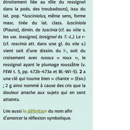
étroitement liée au rôle du rossignol 
dans la poés. des troubadours), issu du 
lat. pop. *
lusciniolus
, même sens, forme 
masc. tirée du lat. class. 
lusciniola
(Plaute), dimin. de 
luscinia
 (cf. au xiiie s. 
les var. 
lossignol, lorsignol
 ds 
T.-L.)
. Le r- 
(cf. 
roscinia
 att. dans une gl. du viie s.) 
vient soit d'une dissim. du l-, soit du 
croisement avec 
russus
 « roux », le 
rossignol ayant le plumage roussâtre (v. 
FEW t. 5, pp. 472b-473a et Bl.-W1-5). 
2
 a 
une clé qui tourne bien « chante » (Esn.) 
; 2 g ainsi nommé à cause des cris que la 
douleur arrache aux sujets qui en sont 
atteints.
Lire aussi 
la
 définitio
n
 du nom afin 
d'amorcer la réflexion symbolique.