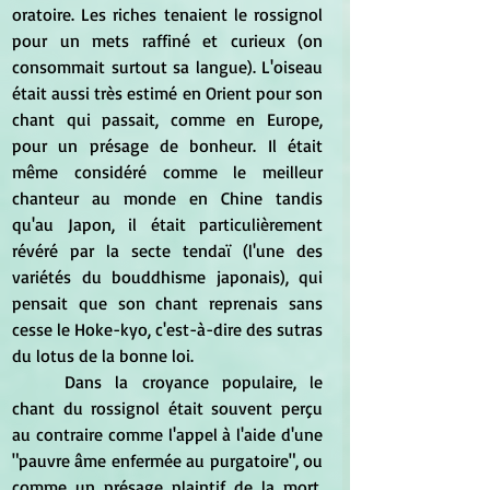
oratoire. Les riches tenaient le rossignol 
pour un mets raffiné et curieux (on 
consommait surtout sa langue). L'oiseau 
était aussi très estimé en Orient pour son 
chant qui passait, comme en Europe, 
pour un présage de bonheur. Il était 
même considéré comme le meilleur 
chanteur au monde en Chine tandis 
qu'au Japon, il était particulièrement 
révéré par la secte tendaï (l'une des 
variétés du bouddhisme japonais), qui 
pensait que son chant reprenais sans 
cesse le Hoke-kyo, c'est-à-dire des sutras 
du lotus de la bonne loi.
	Dans la croyance populaire, le 
chant du rossignol était souvent perçu 
au contraire comme l'appel à l'aide d'une 
"pauvre âme enfermée au purgatoire", ou 
comme un présage plaintif de la mort. 