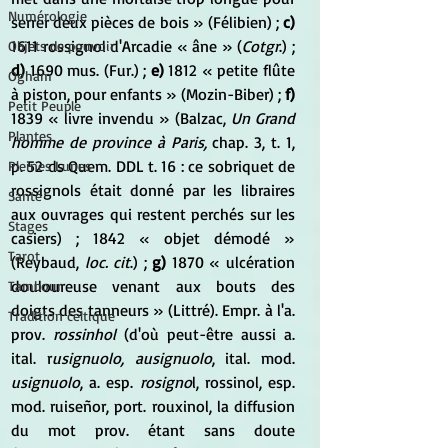
Numérologie
serrer deux pièces de bois » (Félibien) ;
 c)
1611 rossignol d'Arcadie « âne » (
Cotgr
.) ; 
Objets de pouvoir
d)
 1690 mus. (Fur.) ; 
e)
 1812 « petite flûte 
Ogham
à piston, pour enfants » (Mozin-Biber) ; 
f)
Petit Peuple
1839 « livre invendu » (Balzac, 
Un Grand 
Plantes
homme de province à Paris,
 chap. 3, t. 1, 
p. 52 ds Quem. DDL t. 16 : ce sobriquet de 
Pleines Lunes
rossignols était donné par les libraires 
Santé
aux ouvrages qui restent perchés sur les 
Stages
casiers) ; 1842 « objet démodé » 
Tarot
(Reybaud, 
loc. cit
.) ; 
g)
 1870 « ulcération 
douloureuse venant aux bouts des 
Tambour
doigts des tanneurs » (Littré). Empr. à l'a. 
Tradition celtique
prov. 
rossinhol
 (d'où peut-être aussi a. 
ital. r
usignuolo, ausignuolo
, ital. mod. 
usignuolo
, a. esp. 
rosigno
l, rossinol, esp. 
mod. ruiseñor, port. rouxinol, la diffusion 
du mot prov. étant sans doute 