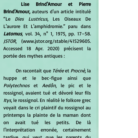
Lise Brind'Amour et Pierre 
Brind'Amour,
 auteurs d'un article intitulé 
“Le 
Dies Lustricus
, Les Oiseaux De 
L'aurore Et L'amphidromie.” paru dans 
Latomus
, vol. 34, n° 1, 1975, pp. 17–58. 
JSTOR
, (www.jstor.org/stable/41529605. 
Accessed 18 Apr. 2020) précisent la 
portée des mythes antiques :
	On racontait que 
Térée
 et
 Procnè,
 la 
huppe et le bec-figue ainsi que 
Polytechnos 
et 
Aedôn
, le pic et le 
rossignol, avaient tué et dévoré leur fils
Itys
, le rossignol. En réalité le folkore grec 
voyait dans le cri plaintif du rossignol au 
printemps la plainte de la maman dont 
on avait tué les petits. De là 
l'interprétation erronée, certainement 
tardive, qui veut que les parents du 