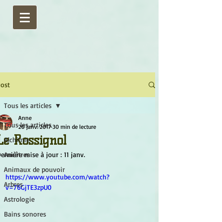
ost
Tous les articles
Anne
Tous les articles
20 janv. 2017
30 min de lecture
Le Rossignol
Alchimie
ernière mise à jour :
Ancêtres
11 janv.
Animaux de pouvoir
https://www.youtube.com/watch?
Arbres
v=76GjTE3zpU0
Astrologie
Bains sonores