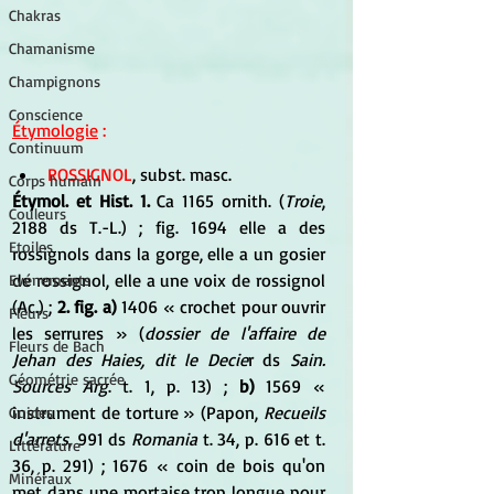
Chakras
Chamanisme
Champignons
Conscience
Étymologie
 :  
Continuum
ROSSIGNOL
, subst. masc. 
Corps humain
Étymol. et Hist. 1.
 Ca 1165 ornith. (
Troie
, 
Couleurs
2188 ds T.-L.) ; fig. 1694 elle a des 
Etoiles
rossignols dans la gorge, elle a un gosier 
de rossignol, elle a une voix de rossignol 
Evénements
(Ac.) ; 
2. fig. a)
 1406 « crochet pour ouvrir 
Fleurs
les serrures » (
dossier de l'affaire de 
Fleurs de Bach
Jehan des Haies, dit le Decie
r ds 
Sain. 
Géométrie sacrée
Sources Arg
. t. 1, p. 13) ; 
b)
 1569 « 
instrument de torture » (Papon, 
Recueils 
Guides
d'arrets
, 991 ds 
Romania
 t. 34, p. 616 et t. 
Littérature
36, p. 291) ; 1676 « coin de bois qu'on 
Minéraux
met dans une mortaise trop longue pour 