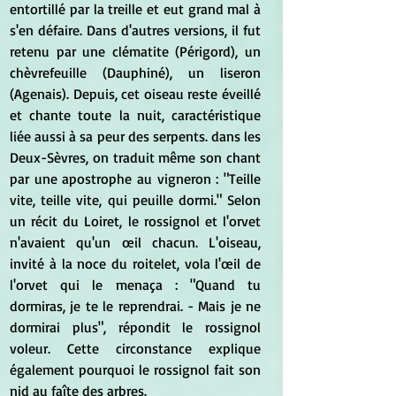
entortillé par la treille et eut grand mal à 
s'en défaire. Dans d'autres versions, il fut 
retenu par une clématite (Périgord), un 
chèvrefeuille (Dauphiné), un liseron 
(Agenais). Depuis, cet oiseau reste éveillé 
et chante toute la nuit, caractéristique 
liée aussi à sa peur des serpents. dans les 
Deux-Sèvres, on traduit même son chant 
par une apostrophe au vigneron : "Teille 
vite, teille vite, qui peuille dormi." Selon 
un récit du Loiret, le rossignol et l'orvet 
n'avaient qu'un œil chacun. L'oiseau, 
invité à la noce du roitelet, vola l'œil de 
l'orvet qui le menaça : "Quand tu 
dormiras, je te le reprendrai. - Mais je ne 
dormirai plus", répondit le rossignol 
voleur. Cette circonstance explique 
également pourquoi le rossignol fait son 
nid au faîte des arbres. 