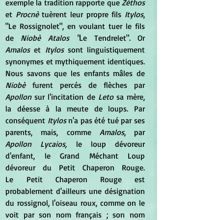
exemple la tradition rapporte que
 Zéthos
et 
Procnè 
tuèrent leur propre fils 
Itylos
, 
"Le Rossignolet", en voulant tuer le fils 
de 
Niobè Atalos "
Le Tendrelet". Or 
Amalos
 et
 Itylos 
sont linguistiquement 
synonymes et mythiquement identiques. 
Nous savons que les enfants mâles de
Niobè
 furent percés de flèches par 
Apollon
 sur l'incitation de 
Leto 
sa mère, 
la déesse à la meute de loups. Par 
conséquent 
Itylos
 n'a pas été tué par ses 
parents, mais, comme 
Amalos
, par 
Apollon Lycaios,
 le loup dévoreur 
d'enfant, le Grand Méchant Loup 
dévoreur du Petit Chaperon Rouge. 
Le Petit Chaperon Rouge est 
probablement d'ailleurs une désignation 
du rossignol, l'oiseau roux, comme on le 
voit par son nom français ; son nom 