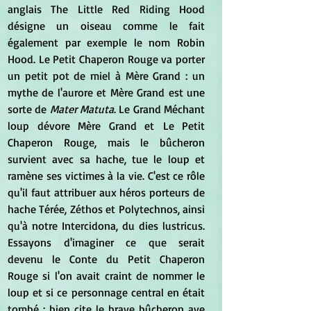
anglais The Little Red Riding Hood 
désigne un oiseau comme le fait 
également par exemple le nom Robin 
Hood. Le Petit Chaperon Rouge va porter 
un petit pot de miel à Mère Grand : un 
mythe de l'aurore et Mère Grand est une 
sorte de 
Mater Matuta
. Le Grand Méchant 
loup dévore Mère Grand et Le Petit 
Chaperon Rouge, mais le bûcheron 
survient avec sa hache, tue le loup et 
ramène ses victimes à la vie. C'est ce rôle 
qu'il faut attribuer aux héros porteurs de 
hache Térée, Zéthos et Polytechnos, ainsi 
qu'à notre Intercidona, du dies lustricus. 
Essayons d'imaginer ce que serait 
devenu le Conte du Petit Chaperon 
Rouge si l'on avait craint de nommer le 
loup et si ce personnage central en était 
tombé ; bien cite le brave bûcheron ave 