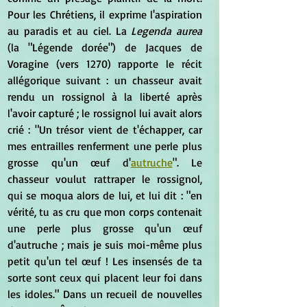
Pour les Chrétiens, il exprime l'aspiration 
au paradis et au ciel. La 
Legenda aurea
(la "Légende dorée") de Jacques de 
Voragine (vers 1270) rapporte le récit 
allégorique suivant : un chasseur avait 
rendu un rossignol à la liberté après 
l'avoir capturé ; le rossignol lui avait alors 
crié : "Un trésor vient de t'échapper, car 
mes entrailles renferment une perle plus 
grosse qu'un œuf d'
autruche
". Le 
chasseur voulut rattraper le rossignol, 
qui se moqua alors de lui, et lui dit : "en 
vérité, tu as cru que mon corps contenait 
une perle plus grosse qu'un œuf 
d'autruche ; mais je suis moi-même plus 
petit qu'un tel œuf ! Les insensés de ta 
sorte sont ceux qui placent leur foi dans 
les idoles." Dans un recueil de nouvelles 