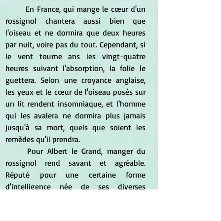
	En 
France, qui mange le cœur d'un 
rossignol chantera aussi bien que 
l'oiseau et ne dormira que deux heures 
par nuit, voire pas du tout. Cependant, si 
le vent tourne ans les vingt-quatre 
heures suivant l'absorption, la folie le 
guettera. Selon une croyance anglaise, 
les yeux et le cœur de l'oiseau posés sur 
un lit rendent insomniaque, et l'homme 
qui les avalera ne dormira plus jamais 
jusqu'à sa mort, quels que soient les 
remèdes qu'il prendra.
	Pour Albert le Grand, manger du 
rossignol rend savant et agréable. 
Réputé pour une certaine forme 
d'intelligence née de ses diverses 
péripéties, l'oiseau cependant manque 
singulièrement de flair dans certains cas : 