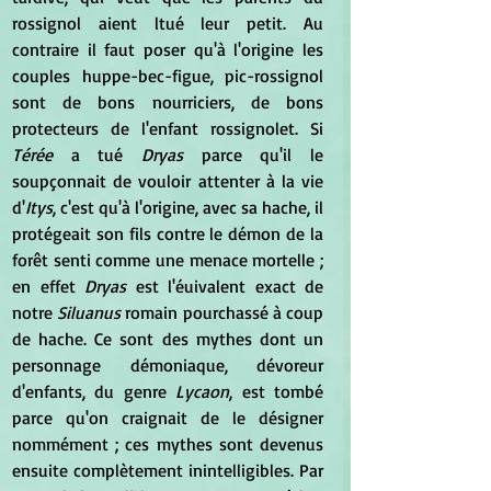
rossignol aient ltué leur petit. Au 
contraire il faut poser qu'à l'origine les 
couples huppe-bec-figue, pic-rossignol 
sont de bons nourriciers, de bons 
protecteurs de l'enfant rossignolet. Si 
Térée
 a tué 
Dryas 
parce qu'il le 
soupçonnait de vouloir attenter à la vie 
d'
Itys
, c'est qu'à l'origine, avec sa hache, il 
protégeait son fils contre le démon de la 
forêt senti comme une menace mortelle ; 
en effet 
Dryas
 est l'éuivalent exact de 
notre 
Siluanus 
romain pourchassé à coup 
de hache. Ce sont des mythes dont un 
personnage démoniaque, dévoreur 
d'enfants, du genre 
Lycaon
, est tombé 
parce qu'on craignait de le désigner 
nommément ; ces mythes sont devenus 
ensuite complètement inintelligibles. Par 