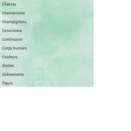
Chakras
Chamanisme
Champignons
Conscience
Continuum
Corps humain
Couleurs
Etoiles
Evénements
Fleurs
©
2014-2026
Association Luminessens.
Fleurs de Bach
associationluminessens@gmail.com
SIRET :
923 970 743 00012
Géométrie sacrée
Guides
Littérature
Minéraux