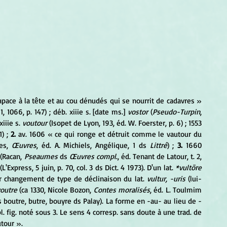
apace à la tête et au cou dénudés qui se nourrit de cadavres » 
, 1066, p. 147) ; déb. xiiie s. [date ms.] 
vostor
 (
Pseudo-Turpin
, 
xiiie s. 
voutour
 (Isopet de Lyon, 193, éd. W. Foerster, p. 6) ; 1553 
) ; 
2.
 av. 1606 « ce qui ronge et détruit comme le vautour du 
es, 
Œuvres
, éd. A. Michiels, Angélique, 1 ds 
Littré
) ; 
3.
 1660 
(Racan, 
Pseaumes
 ds 
Œuvres compl
., éd. Tenant de Latour, t. 2, 
'Express, 5 juin, p. 70, col. 3 ds Dict. 4 1973). D'un lat. 
*vultōre 
par changement de type de déclinaison du lat. 
vultur, -uris
 (lui-
outre
 (ca 1330, Nicole Bozon, 
Contes moralisés
, éd. L. Toulmim 
ais boutre, butre, bouyre ds Palay). La forme en -au- au lieu de -
pl. fig. noté sous 3. Le sens 4 corresp. sans doute à une trad. de 
utour ».