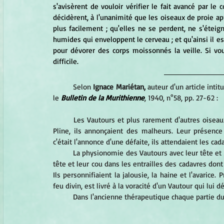
s'avisèrent de vouloir vérifier le fait avancé par le
décidèrent, à l'unanimité que les oiseaux de proie app
plus facilement ; qu'elles ne se perdent, ne s'étei
humides qui enveloppent le cerveau ; et qu'ainsi il es
pour dévorer des corps moissonnés la veille. Si vous
difficile.
Selon 
Ignace Mariétan,
 auteur d'un article int
le 
Bulletin de la Murithienne
, 1940, n°58, pp. 27-62 :
Les Vautours et plus rarement d'autres oiseau
Pline, ils annonçaient des malheurs. Leur présence 
c'était l'annonce d'une défaite, ils attendaient les cada
La physionomie des Vautours avec leur tête et l
tête et leur cou dans les entrailles des cadavres dont 
Ils personnifiaient la jalousie, la haine et l'avarice
feu divin, est livré à la voracité d'un Vautour qui lui dé
Dans l'ancienne thérapeutique chaque partie du