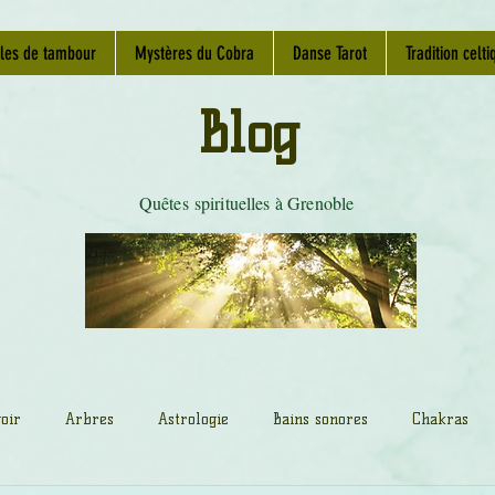
les de tambour
Mystères du Cobra
Danse Tarot
Tradition celti
Blog
Quêtes spirituelles à Grenoble
oir
Arbres
Astrologie
Bains sonores
Chakras