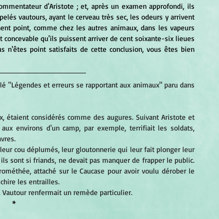
 commentateur d'Aristote ; et, après un examen approfondi, ils 
elés vautours, ayant le cerveau très sec, les odeurs y arrivent 
gnent point, comme chez les autres animaux, dans les vapeurs 
t concevable qu'ils puissent arriver de cent soixante-six lieues 
 n'êtes point satisfaits de cette conclusion, vous êtes bien 
itulé "Légendes et erreurs se rapportant aux animaux" paru dans 
x, étaient considérés comme des augures. Suivant Aristote et 
aux environs d'un camp, par exemple, terrifiait les soldats, 
vres. 
eur cou déplumés, leur gloutonnerie qui leur fait plonger leur 
ils sont si friands, ne devait pas manquer de frapper le public. 
. Prométhée, attaché sur le Caucase pour avoir voulu dérober le 
chire les entrailles. 
 Vautour renfermait un remède particulier. 
*