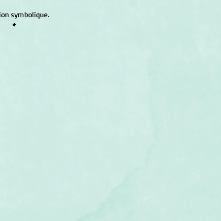
xion symbolique.
*