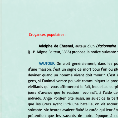
Croyances populaires
 :
Adolphe de Chesnel
, auteur d'un 
(J.-P. Migne Éditeur, 1856) propose la notice suivante :
VAUTOUR.
 On croit généralement, dans les po
d'une maison, c'est un signe de mort pour l'un ou plus
deviner quand un homme vivant doit mourir. C'est u
gens, si l'animal vorace pouvait communiquer le procé
vieillards qui vous affirmeront le fait, lequel, au surp
jours d'avance que le vautour reconnaît, à l'aide d
individu. Ange Politien cite aussi, au sujet de la pe
que les Grecs ayant livré une bataille, on vit accou
soixante-six heures avaient flairé la curée qui leur ét
prétention que les savants de notre époque à ne 