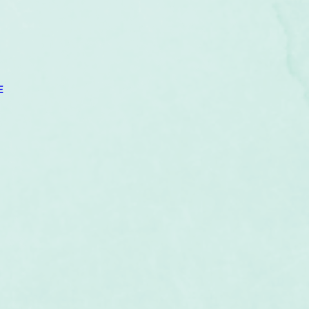
um
Corps humain
Couleurs
Etoiles
Evénements
s
Littérature
Minéraux
Numérologie
E
Pleines Lunes
Santé
Stages
Tarot