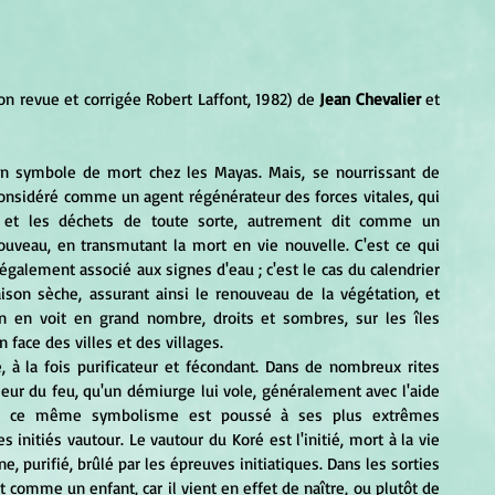
ion revue et corrigée Robert Laffont, 1982) de 
Jean Chevalier
 et 
onsidéré comme un agent régénérateur des forces vitales, qui 
 et les déchets de toute sorte, autrement dit comme un 
ouveau, en transmutant la mort en vie nouvelle. C'est ce qui 
galement associé aux signes d'eau ; c'est le cas du calendrier 
aison sèche, assurant ainsi le renouveau de la végétation, et 
n en voit en grand nombre, droits et sombres, sur les îles 
ace des villes et des villages.
eur du feu, qu'un démiurge lui vole, généralement avec l'aide 
as, ce même symbolisme est poussé à ses plus extrêmes 
 initiés vautour. Le vautour du Koré est l'initié, mort à la vie 
e, purifié, brûlé par les épreuves initiatiques. Dans les sorties 
t comme un enfant, car il vient en effet de naître, ou plutôt de 