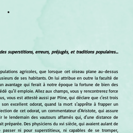
*
Dictionnaire des superstitions, erreurs, préjugés, et traditions populaires... 
pulations agricoles, que lorsque cet oiseau plane au-dessus 
ieurs de ses habitants. On lui attribue en outre la faculté de 
n avantage qui ferait à notre époque la fortune de bien des 
dé qu'il emploie. Allez aux champs, vous y rencontrerez force 
lus, vous est attesté aussi par Pline, qui déclare que c'est trois 
e son excellent odorat, quand la mort s'apprête à frapper un 
rfection de cet odorat, un commentateur d'Aristote, qui assure 
rir le lendemain des vautours affamés qui, d'une distance de 
ait préparée. Des physiciens du xvi siècle, qui avaient aulant de 
passer ni pour superstitieux, ni capables de se tromper, 