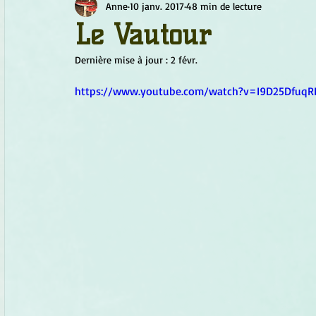
Anne
10 janv. 2017
48 min de lecture
Chamanisme
Champignons
Conscience
Continu
Le Vautour
Dernière mise à jour :
2 févr.
Fleurs
Fleurs de Bach
Géométrie sacrée
Guide
https://www.youtube.com/watch?v=I9D25DfuqR
Objets de pouvoir
Ogham
Petit Peuple
Plantes