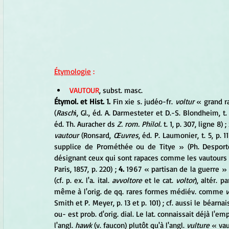
Étymologie
 :
VAUTOUR
, subst. masc. 
Étymol. et Hist. 1.
 Fin xie s. judéo-fr. 
voltur
 « grand r
(
Rasch
i, Gl., éd. A. Darmesteter et D.-S. Blondheim, t. 1
éd. Th. Auracher ds 
Z. rom. Philol.
 t. 1, p. 307, ligne 8) ; 
vautour
 (Ronsard, 
Œuvres
, éd. P. Laumonier, t. 5, p. 111
supplice de Prométhée ou de Titye » (Ph. Desport
désignant ceux qui sont rapaces comme les vautours 
Paris, 1857, p. 220) ; 
4.
 1967 « partisan de la guerre » (L
(cf. p. ex. l'a. ital. 
avvoltore
 et le cat. 
voltor
), altér. 
même à l'orig. de qq. rares formes médiév. comme 
v
Smith et P. Meyer, p. 13 et p. 101) ; cf. aussi le béarn
ou- est prob. d'orig. dial. Le lat. connaissait déjà l'em
l'angl. 
hawk
 (v. faucon) plutôt qu'à l'angl. 
vulture
 « va