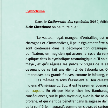
Symbolisme
 :
	Dans le 
Dictionnaire des symboles
 (1969, édit
Alain Gheerbrant
 on peut lire que :
	"Le vautour royal, mangeur d'entrailles, est un symbole de mort chez les Mayas. Mais, se nourrissant de 
charognes et d'immondices, il peut également être c
sont contenues dans la décomposition organique
purificateur, un magicien qui assure le cycle du ren
explique dans la symbolique cosmologique qu'il soit é
maya ; et qu'il régisse les 
précieux orages
 de la s
devenant de ce fait une divinité de l'abondance. O
limoneuses des grands fleuves, comme le Mékong, en f
	Ces mêmes raisons l'associent au feu céleste, à la fois purificateur et fécondant. Dans de nombreux rites 
indiens d'Amérique du Sud, il est le premier possess
du 
crapaud
. En Afrique Noire, chez les Bambar
conséquences, sur le plan mystique, avec la classe des
profane, et qui vient de pénétrer dans la sagesse divin
de la confrérie, il apparaît comme un clown, et surtou