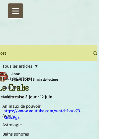
ost
Tous les articles
Anne
Tous les articles
3 janv. 2017
38 min de lecture
Le Crabe
Alchimie
ernière mise à jour :
Ancêtres
12 juin
Animaux de pouvoir
https://www.youtube.com/watch?v=v73-
Arbres
KN5cPgs
Astrologie
Bains sonores