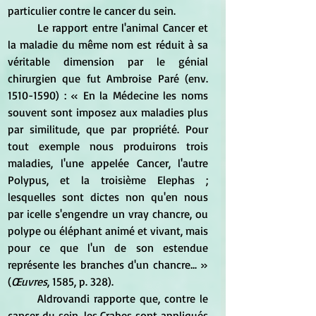
particulier contre le cancer du sein.
	Le rapport entre l'animal Cancer et 
la maladie du même nom est réduit à sa 
véritable dimension par le génial 
chirurgien que fut Ambroise Paré (env. 
1510-1590) : « En la Médecine les noms 
souvent sont imposez aux maladies plus 
par similitude, que par propriété. Pour 
tout exemple nous produirons trois 
maladies, l'une appelée Cancer, l'autre 
Polypus, et la troisième Elephas ; 
lesquelles sont dictes non qu'en nous 
par icelle s'engendre un vray chancre, ou 
polype ou éléphant animé et vivant, mais 
pour ce que l'un de son estendue 
représente les branches d'un chancre... » 
(
Œuvres
, 1585, p. 328).
	Aldrovandi rapporte que, contre le 
cancer du sein, les Crabes sont appliqués 