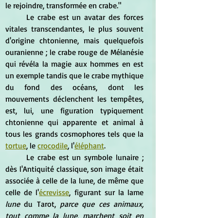
le rejoindre, transformée en crabe."
	Le crabe est un avatar des forces 
vitales transcendantes, le plus souvent 
d'origine chtonienne, mais quelquefois 
ouranienne ; le crabe rouge de Mélanésie 
qui révéla la magie aux hommes en est 
un exemple tandis que le crabe mythique 
du fond des océans, dont les 
mouvements déclenchent les tempêtes, 
est, lui, une figuration typiquement 
chtonienne qui apparente et animal à 
tous les grands cosmophores tels que la 
tortue
, le 
crocodile
, l'
é
léphant
.
	Le crabe est un symbole lunaire ; 
dès l'Antiquité classique, son image était 
associée à celle de la lune, de même que 
celle de l'
écrevisse
, figurant sur la lame
lune
 du Tarot, 
parce que ces animaux, 
tout comme la lune, marchent soit en 