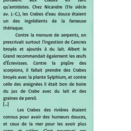
qu'antidotes. Chez Nicandre (11e siècle 
av. J.-C.), les Crabes d'eau douce étaient 
un des ingrédients de la fameuse 
thériaque.
	Contre la morsure de serpents, on 
prescrivait surtout l'ingestion de Cancres 
broyés et ajoutés à du lait. Albert le 
Grand recommandait également les œufs 
d'Écrevisses. Contre la piqûre des 
scorpions, il fallait prendre des Crabes 
broyés avec la plante Sylphium, et contre 
celle des araignées il était bon de boire 
du jus de Crabe avec du lait et des 
graines de persil.
[...]
	Les Crabes des rivières étaient 
connus pour avoir des humeurs douces, 
et ceux de la mer pour les avoir plus 
acres et salées. C'est pourquoi ces 