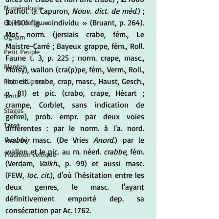
Numérologie
pathol. (J. Capuron, 
Nouv. dict. de méd
.) ; 
3.
 1901 fig. « individu » (Bruant, p. 264). 
Objets de pouvoir
Mot norm. (jersiais crabe, fém., Le 
Ogham
Maistre-Carré ; Bayeux grappe, fém., Roll. 
Petit Peuple
Faune t. 3, p. 225 ; norm. crape, masc., 
Plantes
Moisy), wallon (cra(p)pe, fém., Verm., Roll., 
loc. cit. ; crabe, crap, masc., Haust, Gesch., 
Pleines Lunes
p. 81) et pic. (crabo, crape, Hécart ; 
Santé
crampe, Corblet, sans indication de 
Stages
genre), prob. empr. par deux voies 
Tarot
différentes : par le norm. à l'a. nord. 
krabbi,
 masc. (De Vries 
Anord
.) par le 
Tambour
wallon et le pic. au m. néerl. 
crabbe
, fém. 
Tradition celtique
(Verdam, 
Valkh
., p. 99) et aussi masc. 
(FEW, 
loc. cit.
), d'où l'hésitation entre les 
deux genres, le masc. l'ayant 
définitivement emporté dep. sa 
consécration par Ac. 1762.