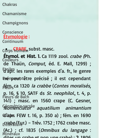
Chakras
Chamanisme
Champignons
Conscience
Étymologie
 :
Continuum
CRABE
, subst. masc. 
Corps humain
Étymol. et Hist. 1. 
Ca 1119 zool. 
crabe (
Ph. 
Couleurs
de Thaün, 
Comput
, éd. E. Mall, 1299) ; 
Etoiles
d'apr. les rares exemples d'a. fr., le genre 
ne peut être précisé ; il est cependant 
Evénements
fém. ca 1320 
la crabbe
 (
Contes moralisés
, 
Fleurs
p. 16, § 10, SATF ds 
St. neophilol.
, t. 4, p. 
Fleurs de Bach
141) ; masc. en 1560 crape (C. Gesner, 
Géométrie sacrée
Nomenclator aquatilium animantium
d'apr. FEW t. 16, p. 350 a) ; fém. en 1690
Guides
crabe
 (Fur.) − Trév. 1752 ; 1762 crabe masc. 
Littérature
(Ac.) ; cf. 1835 (
Omnibus du langage
 : 
Minéraux
dites un crabe et non une crabe) ; 
2.
 1806 