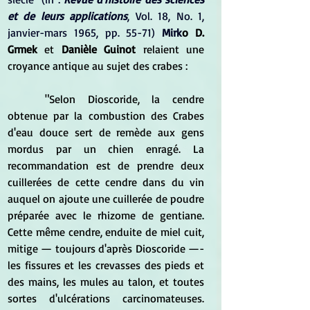
et de leurs applications
, Vol. 18, No. 1, 
janvier-mars 1965, pp. 55-71) 
Mirk
o D. 
Grmek
 et 
Danièle Guinot 
relaient une 
croyance antique au sujet des crabes :
	"Selon Dioscoride, la cendre 
obtenue par la combustion des Crabes 
d'eau douce sert de remède aux gens 
mordus par un chien enragé. La 
recommandation est de prendre deux 
cuillerées de cette cendre dans du vin 
auquel on ajoute une cuillerée de poudre 
préparée avec le rhizome de gentiane. 
Cette même cendre, enduite de miel cuit, 
mitige — toujours d'après Dioscoride —- 
les fissures et les crevasses des pieds et 
des mains, les mules au talon, et toutes 
sortes d'ulcérations carcinomateuses. 