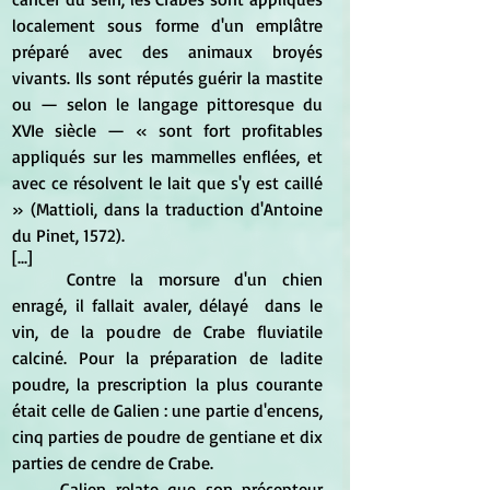
localement sous forme d'un emplâtre 
préparé avec des animaux broyés 
vivants. Ils sont réputés guérir la mastite 
ou — selon le langage pittoresque du 
XVIe siècle — « sont fort profitables 
appliqués sur les mammelles enflées, et 
avec ce résolvent le lait que s'y est caillé 
» (Mattioli, dans la traduction d'Antoine 
du Pinet, 1572).
[...]
	Contre la morsure d'un chien 
enragé, il fallait avaler, délayé  dans le 
vin, de la poudre de Crabe fluviatile 
calciné. Pour la préparation de ladite 
poudre, la prescription la plus courante 
était celle de Galien : une partie d'encens, 
cinq parties de poudre de gentiane et dix 
parties de cendre de Crabe.
	Galien relate que son précepteur 