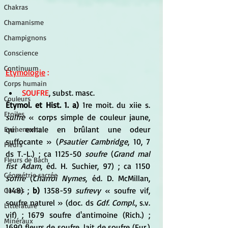
Chakras
Chamanisme
Champignons
Conscience
Continuum
Étymologie
 :
Corps humain
SOUFRE
, subst. masc. 
Couleurs
Étymol. et Hist. 1. a) 
1re moit. du xiie s. 
Etoiles
sulfre
 « corps simple de couleur jaune, 
qui exhale en brûlant une odeur 
Evénements
suffocante » (
Psautier Cambridge
, 10, 7 
Fleurs
ds T.-L.) ; ca 1125-50 
soufre
 (
Grand mal 
Fleurs de Bach
fist Adam
, éd. H. Suchier, 97) ; ca 1150 
Géométrie sacrée
soffre
 (
Charroi Nymes
, éd. D. McMillan, 
1148) ; 
b)
 1358-59 
sufrevy
 « soufre vif, 
Guides
soufre naturel » (doc. ds 
Gdf. Compl
., s.v. 
Littérature
vif) ; 1679 soufre d'antimoine (Rich.) ; 
Minéraux
1690 fleurs de soufre, lait de soufre (Fur.) 