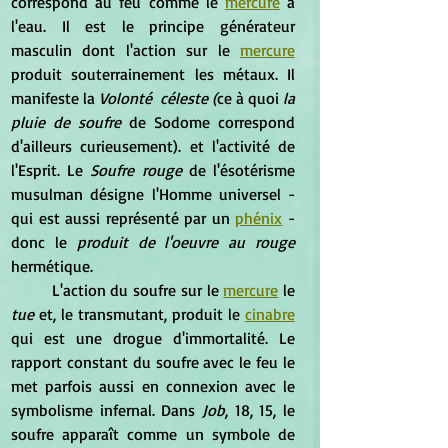
correspond au feu comme le 
mercure
 à 
l'eau. Il est le principe générateur 
masculin dont l'action sur le 
mercure
produit souterrainement les métaux. Il 
manifeste la
 Volonté  céleste (
ce à quoi 
la 
pluie de soufre
 de Sodome correspond 
d'ailleurs curieusement). et l'activité de 
l'Esprit. Le 
Soufre rouge
 de l'ésotérisme 
musulman désigne l'Homme universel - 
qui est aussi représenté par un
phénix
 - 
donc le 
produit de l'oeuvre au rouge 
hermétique.
	L'action du soufre sur le 
mercure
 le 
tue 
et, le transmutant, produit le 
cinabre
qui est une drogue d'immortalité. Le 
rapport constant du soufre avec le feu le 
met parfois aussi en connexion avec le 
symbolisme infernal. Dans 
Job
, 18, 15, le 
soufre apparaît comme un symbole de 