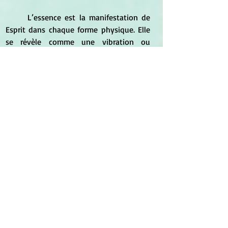
	L’essence est la manifestation de 
Esprit dans chaque forme physique. Elle 
se révèle comme une vibration ou 
fréquence unique dans chaque être 
vivant. C’est le schéma énergétique 
distinguant la rose de Nootka de la 
grande marguerite, ou l’escargot lunaire 
de l'étoile de mer. C’est l’infini prenant 
corps dans le fini. Une essence c’est, par 
définition et par sa nature même, la 
valeur intrinsèque d’un être, son état 
inhérent.
	Entre le « sans-forme » et la 
forme, il existe un écart où le spectre 
entier de la différentiation s’exprime en 
nuances subtiles. C’est dans cet espace 
que repose le schème qui sous-tend la 
manifestation physique. Tel le plan 