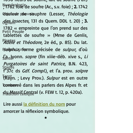
Numérologie
; 1762 foie de soufre (Ac., s.v. foie) ; 
2.
 1742 
couleur de souphre (Lesser, 
Théologie 
Objets de pouvoir
des insectes
, 131 ds Quem. DDL t. 20) ; 
3.
Ogham
1782 « empreinte que l'on prend sur des 
Petit Peuple
tablettes de soufre » (Mme de Genlis, 
Plantes
Adèle et Théodore
, 2e éd., p. 85). Du lat. 
sulphur
, forme grécisée de 
sulpur
, d'où 
Pleines Lunes
l'a. lyonn.
 sopre
 (fin xiiie-déb. xive s., 
Li 
Santé
Purgatoires de saint Patrice
, B.N. 423, 
Stages
f°37c ds 
Gdf. Compl.
), et l'a. prov. 
solpre
Tarot
(Rayn. ; Levy Prov.). 
Sulpur
 est en outre 
conservé dans les parlers des Alpes fr. et 
Tambour
du Massif Central (v. FEW t. 12, p. 420a).
Tradition celtique
Lire aussi 
la définition du nom
 pour 
amorcer la réflexion symbolique.
*