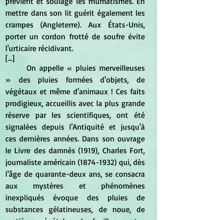
prévient et soulage les rhumatismes. En 
mettre dans son lit guérit également les 
crampes (Angleterre). Aux États-Unis, 
porter un cordon frotté de soufre évite 
l'urticaire récidivant.
[...]
	On appelle « pluies merveilleuses 
» des pluies formées d'objets, de 
végétaux et même d'animaux ! Ces faits 
prodigieux, accueillis avec la plus grande 
réserve par les scientifiques, ont été 
signalées depuis l'Antiquité et jusqu'à 
ces dernières années. Dans son ouvrage 
le Livre des damnés (1919), Charles Fort, 
journaliste américain (1874-1932) qui, dès 
l'âge de quarante-deux ans, se consacra 
aux mystères et phénomènes 
inexpliqués évoque des pluies de 
substances gélatineuses, de noue, de 