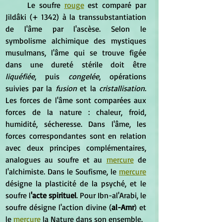
	Le soufre 
rouge
 est comparé par 
Jildâki (+ 1342) à la transsubstantiation 
de l'âme par l'ascèse. Selon le 
symbolisme alchimique des mystiques 
musulmans, l'âme qui se trouve figée 
dans une dureté stérile doit être 
liquéfiée
, puis 
congelée
, opérations 
suivies par la 
fusion 
et la 
cristallisation.
Les forces de l'âme sont comparées aux 
forces de la nature : chaleur, froid, 
humidité, sécheresse. Dans l'âme, les 
forces correspondantes sont en relation 
avec deux principes complémentaires, 
analogues au soufre et au 
mercure
 de 
l'alchimiste. Dans le Soufisme, le 
mercure
désigne la plasticité de la psyché, et le 
soufre l
'acte spirituel
. Pour Ibn-al'Arabi, le 
soufre désigne l'action divine (
al-Amr
) et 
le 
mercure
 la Nature dans son ensemble.