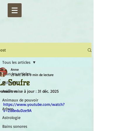
ost
Tous les articles
Anne
Tous les articles
23 déc. 2016
9 min de lecture
Le Soufre
Alchimie
ernière mise à jour :
Ancêtres
31 déc. 2025
Animaux de pouvoir
https://www.youtube.com/watch?
Arbres
v=ZddeduDze9A
Astrologie
Bains sonores