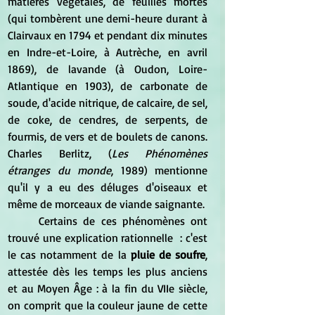
matières végétales, de feuilles mortes 
(qui tombèrent une demi-heure durant à 
Clairvaux en 1794 et pendant dix minutes 
en Indre-et-Loire, à Autrèche, en avril 
1869), de lavande (à Oudon, Loire-
Atlantique en 1903), de carbonate de 
soude, d'acide nitrique, de calcaire, de sel, 
de coke, de cendres, de serpents, de 
fourmis, de vers et de boulets de canons. 
Charles Berlitz, (
Les Phénomènes 
étranges du monde
, 1989) mentionne 
qu'il y a eu des déluges d'oiseaux et 
même de morceaux de viande saignante.
	Certains de ces phénomènes ont 
trouvé une explication rationnelle  : c'est 
le cas notamment de la 
pluie de soufre
, 
attestée dès les temps les plus anciens 
et au Moyen Âge : à la fin du VIIe siècle, 
on comprit que la couleur jaune de cette 