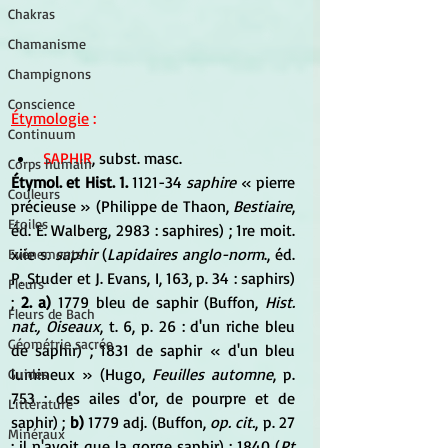
Chakras
Chamanisme
Champignons
Conscience
Étymologie
 :
Continuum
SAPHIR
, subst. masc. 
Corps humain
Étymol. et Hist. 1. 
1121-34 
saphire 
« pierre 
Couleurs
précieuse » (Philippe de Thaon, 
Bestiaire
, 
Etoiles
éd. E. Walberg, 2983 : saphires) ; 1re moit. 
xiie s. 
saphir
 (
Lapidaires anglo-norm
., éd. 
Evénements
P. Studer et J. Evans, I, 163, p. 34 : saphirs) 
Fleurs
; 
2. a) 
1779 bleu de saphir (Buffon,
 Hist. 
Fleurs de Bach
nat., Oiseaux
, t. 6, p. 26 : d'un riche bleu 
Géométrie sacrée
de saphir) ; 1831 de saphir « d'un bleu 
lumineux » (Hugo, 
Feuilles automne
, p. 
Guides
753 : des ailes d'or, de pourpre et de 
Littérature
saphir) ; 
b) 
1779 adj. (Buffon, 
op. cit.
, p. 27 
Minéraux
: il n'avoit que la gorge saphir) ; 1840 (
Pt 