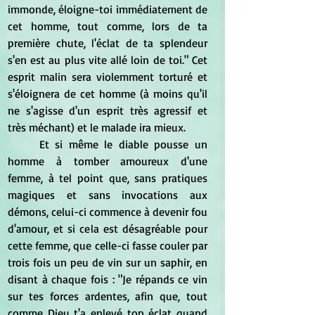
immonde, éloigne-toi immédiatement de 
cet homme, tout comme, lors de ta 
première chute, l'éclat de ta splendeur 
s'en est au plus vite allé loin de toi." Cet 
esprit malin sera violemment torturé et 
s'éloignera de cet homme (à moins qu'il 
ne s'agisse d'un esprit très agressif et 
très méchant) et le malade ira mieux.
	Et si même le diable pousse un 
homme à tomber amoureux d'une 
femme, à tel point que, sans pratiques 
magiques et sans invocations aux 
démons, celui-ci commence à devenir fou 
d'amour, et si cela est désagréable pour 
cette femme, que celle-ci fasse couler par 
trois fois un peu de vin sur un saphir, en 
disant à chaque fois : "Je répands ce vin 
sur tes forces ardentes, afin que, tout 
comme Dieu t'a enlevé ton éclat quand 