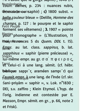
Numérologie
courr. dames
, p. 234 : nuances rubis, 
émeraude ou saphir) ; 
c) 
1800 subst. « 
Objets de pouvoir
belle couleur bleue » (Delille, 
Homme des 
Ogham
champs,
 p. 127 : le pourpre et le saphir 
Petit Peuple
forment ses vêtemens) ; 
3.
 1907 « pointe 
Plantes
pour phonographe » (L'Illustration, 11 
mai, Annonces 5 ds 
Quem. DDL
 t. 15). 
Pleines Lunes
Empr. au lat. class. 
sappirus
, b. lat.
Santé
sapphirus
 « saphir (pierre précieuse) », 
Stages
lui-même empr. au gr. σ α ́ π φ ε ι ρ ο ς, 
Tarot
et celui-ci à une lang. sémit. (cf. hébr. 
biblique sappι ̄r, araméen sampι ̄r) qui 
Tambour
l'aurait empr. à une lang. de l'Inde (cf. skr. 
Tradition celtique
śani-priyám « saphir », v. Lok. n°1830 ; 
DEI, s.v. zaffiro ; Klein Etymol. L'hyp. de 
l'orig. indienne est contestée par E. 
Masson, Empr. sémit. en gr. , p. 66, note 2 
et Frisk).