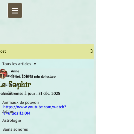
ost
Tous les articles
Anne
Tous les articles
18 déc. 2016
18 min de lecture
Le Saphir
Alchimie
ernière mise à jour :
Ancêtres
31 déc. 2025
Animaux de pouvoir
https://www.youtube.com/watch?
Arbres
v=uIuoz1f3J0M
Astrologie
Bains sonores