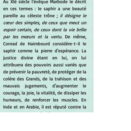
Au XIè siècle l'évêque Marbode le décrit 
en ces termes : le saphir a une beauté 
pareille au céleste trône ; 
il désigne le 
cœur des simples, de ceux que meut un 
espoir certain, de ceux dont la vie brille 
par les mœurs et la vertu
. De même, 
Conrad de Haimbourd considère-t-il le 
saphir comme la pierre d'espérance. La 
justice divine étant en lui, on lui 
attribuera des pouvoirs aussi variés que 
de prévenir la pauvreté, de protéger de la 
colère des Grands, de la trahison et des 
mauvais jugements, d'augmenter le 
courage, la joie, la vitalité, de dissiper les 
humeurs, de renforcer les muscles. En 
Inde et en Arabie, il est réputé contre la 
peste, maladie ignée liée au feu chtonien. 
Le saint Georges baroque du trésor de 
Munich, qui triomphe d'un dragon 