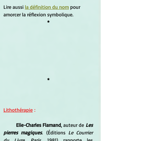
Lire aussi 
la définition du nom
 pour 
amorcer la réflexion symbolique.
*
*
Lithothérapie
 :
Elie-Charles Flamand
, auteur de
Les 
pierres magiques
.
 (Éditions 
Le Courrier 
du Livre. Paris
, 1981) rapporte les 