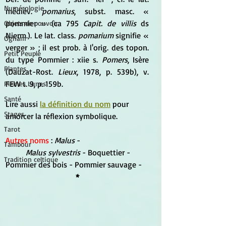
Numérologie
médiév. 
pomarius
, subst. masc. « 
pommier » (ca 795 
Capit. de villis
 ds 
Objets de pouvoir
Nierm.). Le lat. class.
 pomarium
 signifie « 
Ogham
verger » ; il est prob. à l'orig. des topon. 
Petit Peuple
du type Pommier : xiie s. 
Pomers
, Isère 
Plantes
(Dauzat-Rost. 
Lieux
, 1978, p. 539b), v. 
FEW t. 9, p. 159b.
Pleines Lunes
Santé
Lire aussi 
la définition du nom
 pour 
Stages
amorcer la réflexion symbolique.
Tarot
Autres noms 
: 
Malus
 -
Tambour
Malus sylvestris 
- Boquettier - 
Tradition celtique
Pommier des bois - Pommier sauvage -
*