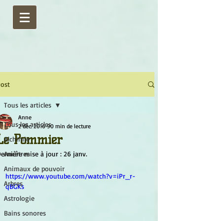
ost
Tous les articles
Anne
Tous les articles
2 déc. 2016
90 min de lecture
Le Pommier
Alchimie
ernière mise à jour :
Ancêtres
26 janv.
Animaux de pouvoir
https://www.youtube.com/watch?v=iPr_r-
Arbres
qBGKs
Astrologie
Bains sonores