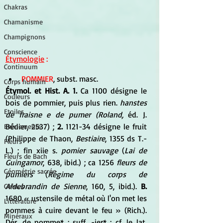
Chakras
Chamanisme
Champignons
Conscience
Étymologie
 :
Continuum
POMMIER
, subst. masc. 
Corps humain
Étymol. et Hist. A. 1.
 Ca 1100 désigne le 
Couleurs
bois de pommier, puis plus rien. 
hanstes 
Etoiles
de fraisne e de pumer (Roland,
 éd. J. 
Bédier, 2537) ;
 2.
 1121-34 désigne le fruit 
Evénements
(Philippe de Thaon, 
Bestiaire
, 1355 ds T.-
Fleurs
L.) ; fin xiie s.
 pomier sauvage
 (
Lai de 
Fleurs de Bach
Guingamor
, 638, ibid.) ; ca 1256 
fleurs de 
Géométrie sacrée
pumiers
 (
Régime du corps de 
Aldebrandin de Sienne
, 160, 5, ibid.). 
B.
Guides
1680 « ustensile de métal où l'on met les 
Littérature
pommes à cuire devant le feu » (Rich.). 
Minéraux
Dér. de pomme* ; suff. -ier* ; cf. le lat. 