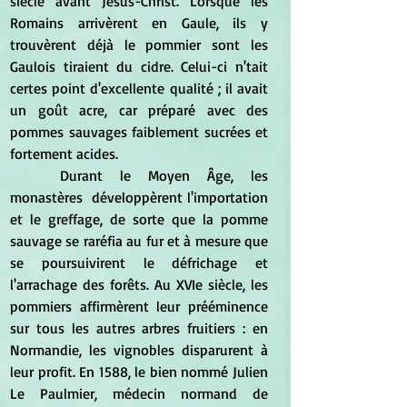
siècle avant Jésus-Christ. Lorsque les 
Romains arrivèrent en Gaule, ils y 
trouvèrent déjà le pommier sont les 
Gaulois tiraient du cidre. Celui-ci n'tait 
certes point d'excellente qualité ; il avait 
un goût acre, car préparé avec des 
pommes sauvages faiblement sucrées et 
fortement acides.
	Durant le Moyen Âge, les 
monastères  développèrent l'importation 
et le greffage, de sorte que la pomme 
sauvage se raréfia au fur et à mesure que 
se poursuivirent le défrichage et 
l'arrachage des forêts. Au XVIe siècle, les 
pommiers affirmèrent leur prééminence 
sur tous les autres arbres fruitiers : en 
Normandie, les vignobles disparurent à 
leur profit. En 1588, le bien nommé Julien 
Le Paulmier, médecin normand de 