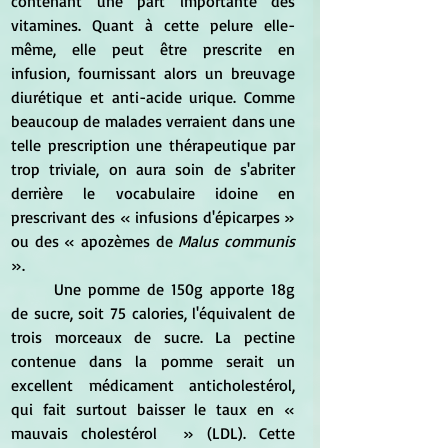
contenant une part importante des 
vitamines. Quant à cette pelure elle-
même, elle peut être prescrite en 
infusion, fournissant alors un breuvage 
diurétique et anti-acide urique. Comme 
beaucoup de malades verraient dans une 
telle prescription une thérapeutique par 
trop triviale, on aura soin de s'abriter 
derrière le vocabulaire idoine en 
prescrivant des « infusions d'épicarpes » 
ou des « apozèmes de 
Malus communis
».
	Une pomme de 150g apporte 18g 
de sucre, soit 75 calories, l'équivalent de 
trois morceaux de sucre. La pectine 
contenue dans la pomme serait un 
excellent médicament anticholestérol, 
qui fait surtout baisser le taux en « 
mauvais cholestérol  » (LDL). Cette 