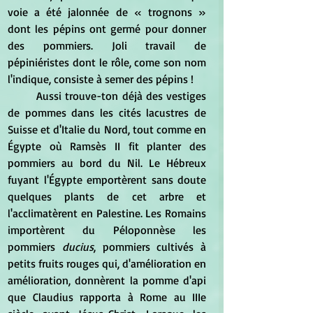
voie a été jalonnée de « trognons » 
dont les pépins ont germé pour donner 
des pommiers. Joli travail de 
pépiniéristes dont le rôle, come son nom 
l'indique, consiste à semer des pépins !
	Aussi trouve-ton déjà des vestiges 
de pommes dans les cités lacustres de 
Suisse et d'Italie du Nord, tout comme en 
Égypte où Ramsès II fit planter des 
pommiers au bord du Nil. Le Hébreux 
fuyant l'Égypte emportèrent sans doute 
quelques plants de cet arbre et 
l'acclimatèrent en Palestine. Les Romains 
importèrent du Péloponnèse les 
pommiers 
ducius
, pommiers cultivés à 
petits fruits rouges qui, d'amélioration en 
amélioration, donnèrent la pomme d'api 
que Claudius rapporta à Rome au IIIe 