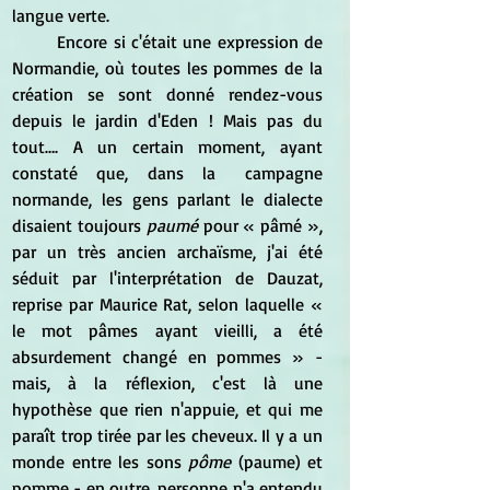
langue verte.
	Encore si c'était une expression de 
Normandie, où toutes les pommes de la 
création se sont donné rendez-vous 
depuis le jardin d'Eden ! Mais pas du 
tout…. A un certain moment, ayant 
constaté que, dans la	campagne 
normande, les gens parlant le dialecte 
disaient toujours 
paumé
 pour « pâmé », 
par un très ancien archaïsme, j'ai été 
séduit par l'interprétation de Dauzat, 
reprise par Maurice Rat, selon laquelle « 
le mot pâmes ayant vieilli, a été 
absurdement changé en pommes » - 
mais, à la réflexion, c'est là une 
hypothèse que rien n'appuie, et qui me 
paraît trop tirée par les cheveux. Il y a un 
monde entre les sons 
pôme
 (paume) et 
pomme - en outre, personne n'a entendu 