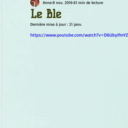
Anne
8 nov. 2016
61 min de lecture
Chamanisme
Champignons
Conscience
Continu
Le Blé
Dernière mise à jour :
21 janv.
Fleurs
Fleurs de Bach
Géométrie sacrée
Guide
https://www.youtube.com/watch?v=D6UbyifmYZ
Objets de pouvoir
Ogham
Petit Peuple
Plantes