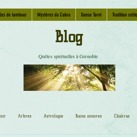
les de tambour
Mystères du Cobra
Danse Tarot
Tradition celti
Blog
Quêtes spirituelles à Grenoble
oir
Arbres
Astrologie
Bains sonores
Chakras