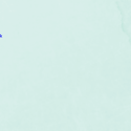
um
Corps humain
Couleurs
Etoiles
Evénements
s
Littérature
Minéraux
Numérologie
k
Pleines Lunes
Santé
Stages
Tarot