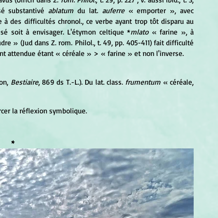
sé substantivé 
ablatum
 du lat. 
auferre
 « emporter », avec 
à des difficultés chronol., ce verbe ayant trop tôt disparu au 
sé soit à envisager. L'étymon celtique *
mlato
 « farine », à 
re » (Jud dans Z. rom. Philol., t. 49, pp. 405-411) fait difficulté 
t attendue étant « céréale » > « farine » et non l'inverse.
on, 
Bestiaire
, 869 ds T.-L.). Du lat. class.
 frumentum 
« céréale, 
cer la réflexion symbolique.
* 