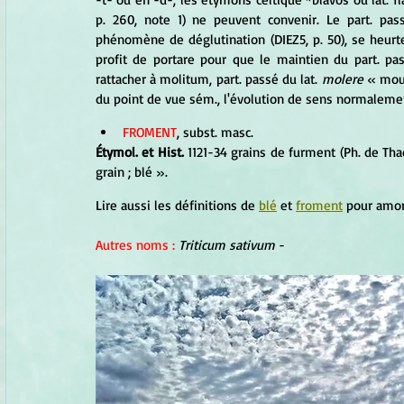
p. 260, note 1) ne peuvent convenir. Le part. pas
phénomène de déglutination (DIEZ5, p. 50), se heurte 
profit de portare pour que le maintien du part. pas
rattacher à molitum, part. passé du lat. 
molere
 « moud
du point de vue sém., l'évolution de sens normalemen
FROMENT
, subst. masc. 
Étymol. et Hist.
 1121-34 grains de furment (Ph. de Tha
grain ; blé ».
Lire aussi les définitions de 
blé
 et 
froment
 pour amor
Autres noms : 
Triticum sativum
 - 