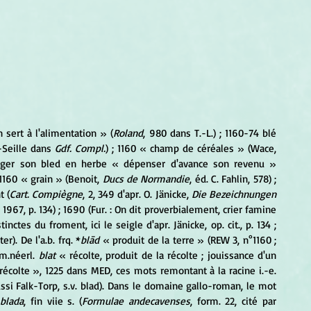
 sert à l'alimentation » (
Roland
, 980 dans T.-L.) ; 1160-74 blé 
-Seille dans 
Gdf. Compl.
) ; 1160 « champ de céréales » (Wace, 
manger son bled en herbe « dépenser d'avance son revenu » 
; 1160 « grain » (Benoit, 
Ducs de Normandie
, éd. C. Fahlin, 578) ; 
t (
Cart. Compiègne
, 2, 349 d'apr. O. Jänicke, 
Die Bezeichnungen 
1967, p. 134) ; 1690 (Fur. : On dit proverbialement, crier famine 
nctes du froment, ici le seigle d'apr. Jänicke, op. cit., p. 134 ; 
er). De l'a.b. frq. *
blād
 « produit de la terre » (REW 3, n°1160 ; 
m.néerl. 
blat
 « récolte, produit de la récolte ; jouissance d'un 
 « produit, récolte », 1225 dans MED, ces mots remontant à la racine i.-e. 
. aussi Falk-Torp, s.v. blad). Dans le domaine gallo-roman, le mot 
blada
, fin viie s. (
Formulae andecavenses
, form. 22, cité par 