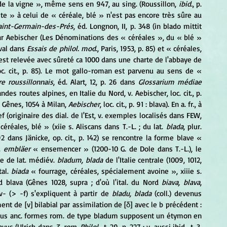
t de la vigne », même sens en 947, au sing. (Roussillon, 
ibid.
, p. 
te » à celui de « céréale, blé » n'est pas encore très sûre au 
aint-Germain-des-Prés
, éd. Longnon, II, p. 348 (in blado mittit 
ar Aebischer (Les Dénominations des « céréales », du « blé » 
val dans 
Essais de philol. mod
., Paris, 1953, p. 85) et « céréales, 
ns est relevée avec sûreté ca 1000 dans une charte de l'abbaye de 
loc. cit., p. 85). Le mot gallo-roman est parvenu au sens de « 
re roussillonnais
, éd. Alart, 12, p. 26 dans 
Glossarium médiae 
ndes routes alpines, en Italie du Nord, v. Aebischer, loc. cit., p. 
 à Gênes, 1054 à Milan, 
Aebischer
, loc. cit., p. 91 : blava). En a. fr., à 
 (originaire des dial. de l'Est, v. exemples localisés dans FEW, 
céréales, blé » (xiie s. Aliscans dans T.-L. ; du lat. 
blada
, plur. 
92 dans Jänicke, op. cit., p. 142) se rencontre la forme blave « 
. 
embläer
 « ensemencer » (1200-10 G. de Dole dans T.-L.), le 
e de lat. médiév. 
bladum, blada
 de l'Italie centrale (1009, 1012, 
al. 
biada
 « fourrage, céréales, spécialement avoine », xiiie s. 
rd blava (Gênes 1028, supra ; d'où l'ital. du Nord 
biava, blava
, 
v- (> -f) s'expliquent à partir de 
bladu, blada
 (coll.) devenus 
t de [v] bilabial par assimilation de [δ] avec le b précédent : 
 plus anc. formes rom. de type bladum supposent un étymon en 
avus (Ulrich dans 
Z. rom. Philol.
, t. 29, p. 227 ; v. aussi ibid., t. 3, 