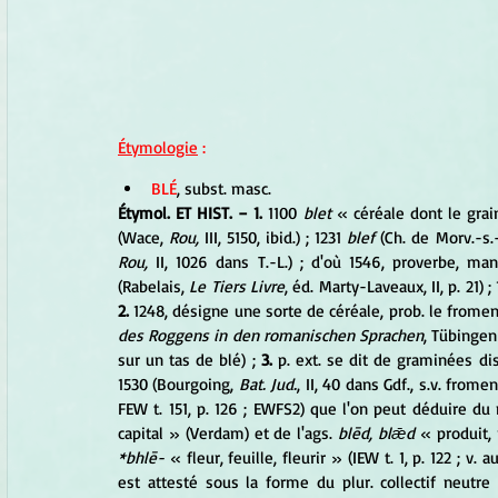
Étymologie
 :
BLÉ
, subst. masc. 
Étymol. ET HIST. − 1.
 1100
 blet 
« céréale dont le grain
(Wace, 
Rou,
 III, 5150, ibid.) ; 1231 
blef
 (Ch. de Morv.-s.
Rou,
 II, 1026 dans T.-L.) ; d'où 1546, proverbe, 
(Rabelais, 
Le Tiers Livre
, éd. Marty-Laveaux, II, p. 21) 
2.
 1248, désigne une sorte de céréale, prob. le fromen
des Roggens in den romanischen Sprachen
, Tübingen 
sur un tas de blé) ; 
3.
 p. ext. se dit de graminées disti
1530 (Bourgoing, 
Bat. Jud.
, II, 40 dans Gdf., s.v. froment
FEW t. 151, p. 126 ; EWFS2) que l'on peut déduire du 
capital » (Verdam) et de l'ags. 
blēd, blǣd
*bhlē-
 « fleur, feuille, fleurir » (IEW t. 1, p. 122 ; v
est attesté sous la forme du plur. collectif neutre 