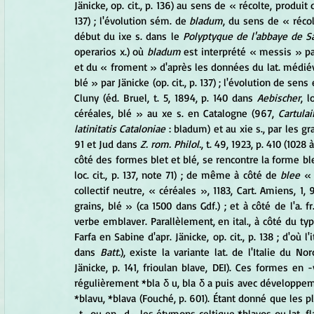
Jänicke, op. cit., p. 136) au sens de « récolte, produi
137) ; l'évolution sém. de 
bladum
, du sens de « récol
début du ixe s. dans le 
Polyptyque de l'abbaye de S
operarios x.) où 
bladum
 est interprété « messis » p
et du « froment » d'après les données du lat. médié
blé » par Jänicke (op. cit., p. 137) ; l'évolution de se
Cluny (éd. Bruel, t. 5, 1894, p. 140 dans 
Aebischer
, 
céréales, blé » au xe s. en Catalogne (967, 
Cartulai
latinitatis Cataloniae
 : bladum) et au xie s., par les gra
91 et Jud dans 
Z. rom. Philol.
, t. 49, 1923, p. 410 (1028
côté des formes blet et blé, se rencontre la forme blef
loc. cit., p. 137, note 71) ; de même à côté de
 blee
 « 
collectif neutre, « céréales », 1183, Cart. Amiens, 1, 
grains, blé » (ca 1500 dans Gdf.) ; et à côté de l'a. fr
verbe emblaver. Parallèlement, en ital., à côté du typ
Farfa en Sabine d'apr. Jänicke, op. cit., p. 138 ; d'où l'it
dans 
Batt.
), existe la variante lat. de l'Italie du No
Jänicke, p. 141, frioulan blave, DEI). Ces formes en -
régulièrement *bla δ u, bla δ a puis avec développemen
*blavu, *blava (Fouché, p. 601). Étant donné que les
-t- ou en -d-, les étymons celtique *blavos ou lat. fl