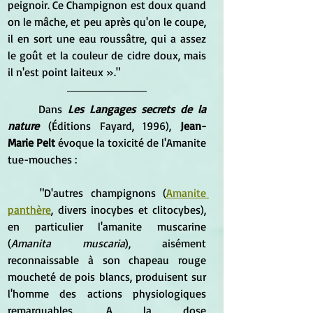
peignoir. Ce Champignon est doux quand 
on le mâche, et peu après qu'on le coupe, 
il en sort une eau roussâtre, qui a assez 
le goût et la couleur de cidre doux, mais 
il n'est point laiteux »."
	Dans 
Les Langages secrets de la 
nature 
(Éditions Fayard, 1996), 
Jean-
Marie Pelt
 évoque la toxicité de l'Amanite 
tue-mouches :
	"D'autres champignons (
Amanite 
panthère
, divers inocybes et clitocybes), 
en particulier l'amanite muscarine 
(
Amanita muscaria
), aisément 
reconnaissable à son chapeau rouge 
moucheté de pois blancs, produisent sur 
l'homme des actions physiologiques 
remarquables. A la dose 