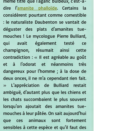
même titre que l'agaric bulbeux, c'est-à-
dire l'
amanite phalloïde
. Certains la 
considèrent pourtant comme comestible 
: le naturaliste Daubenton se vantait de 
déguster des plats d'amanites tue-
mouches ! Le mycologue Pierre Bulliard, 
qui avait également testé ce 
champignon, résumait ainsi cette 
contradiction : 
« 
Il est agréable au goût 
et à l'odorat et néanmoins très 
dangereux pour l'homme ; à la dose de 
deux onces, il ne m'a cependant rien fait.
»
 L'appréciation de Bulliard restait 
ambiguë, d'autant plus que les chiens et 
les chats succombaient le plus souvent 
lorsqu'on ajoutait des amanites tue-
mouches à leur pâtée. On sait aujourd'hui 
que ces animaux sont fortement 
sensibles à cette espèce et qu'il faut des 