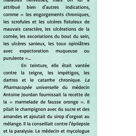
attribué bien d'autres indications, 
comme 
« 
les engorgements chroniques, 
les scrofules et les ulcères fistuleux de 
mauvais caractère, les ulcérations de la 
cornée, les excoriations du bout du sein, 
les ulcères sanieux, les toux opiniâtres 
avec expectoration muqueuse ou 
purulente
 »
...
	 En teinture, elle était vantée 
contre la teigne, les impétigos, les 
dartres et le catarrhe chronique. 
La 
Pharmacopée universelle
 du médecin 
Antoine Jourdan fournissait la recette de 
la 
« 
marmelade de fausse oronge
 »
. Il 
pilait le champignon avec du sucre et des 
amandes et ajoutait du sirop d'orgeat au 
mélange. Il la conseillait contre l'épilepsie 
et la paralysie. Le médecin et mycologue 