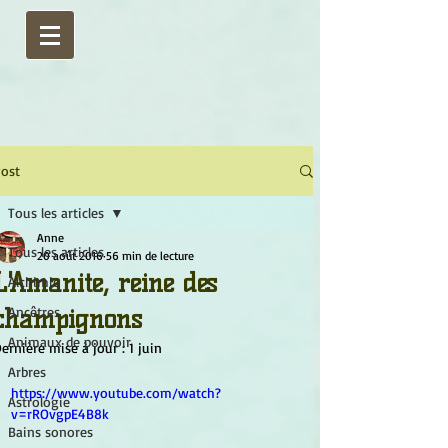
ost
Tous les articles
Anne
Tous les articles
20 août 2016
56 min de lecture
L'Amanite, reine des
Alchimie
champignons
Ancêtres
Animaux de pouvoir
ernière mise à jour :
1 juin
Arbres
https://www.youtube.com/watch?
Astrologie
v=rROvgpE4B8k
Bains sonores