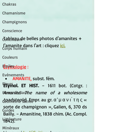
Chakras
Chamanisme
Champignons
Conscience
Tableau de belles photos d'amanites + 
Continuum
l'amanite dans l'art : cliquez
ici.
Corps humain
Couleurs
Etoiles
Étymologie
 :
Evénements
AMANITE,
 subst. fém. 
Fleurs
Etymol. ET HIST.
 − 1611 bot. (Cotgr. : 
Amanite. The name of a wholesome 
Fleurs de Bach
toadstoole
). Empr. au gr. α ̓ μ α ν ι ́ τ η ς « 
Géométrie sacrée
sorte de champignon », Galien, 6, 370 ds 
Guides
Bailly. − Amanitine, 1838 chim. (Ac. Compl. 
Littérature
1842).
Minéraux