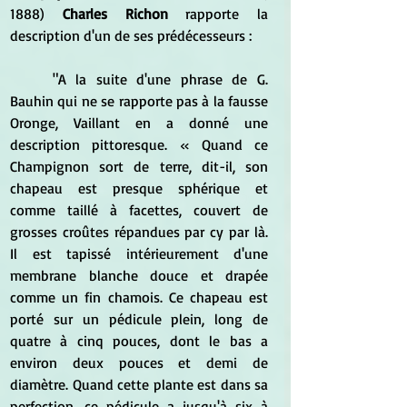
1888) 
Charles Richon 
rapporte la 
description d'un de ses prédécesseurs :
	"A la suite d'une phrase de G. 
Bauhin qui ne se rapporte pas à la fausse 
Oronge, Vaillant en a donné une 
description pittoresque. « Quand ce 
Champignon sort de terre, dit-il, son 
chapeau est presque sphérique et 
comme taillé à facettes, couvert de 
grosses croûtes répandues par cy par là. 
Il est tapissé intérieurement d'une 
membrane blanche douce et drapée 
comme un fin chamois. Ce chapeau est 
porté sur un pédicule plein, long de 
quatre à cinq pouces, dont le bas a 
environ deux pouces et demi de 
diamètre. Quand cette plante est dans sa 
perfection, ce pédicule a jusqu'à six à 