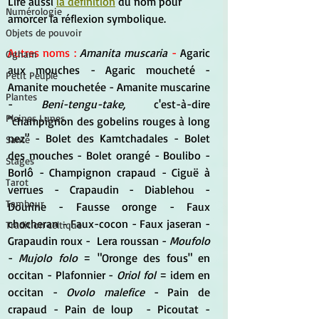
Lire aussi 
la définition
 du nom pour 
Numérologie
amorcer la réflexion symbolique.
Objets de pouvoir
Autres noms : 
Amanita muscaria
- 
Agaric 
Ogham
aux mouches - Agaric moucheté - 
Petit Peuple
Amanite mouchetée - Amanite muscarine 
Plantes
- 
Beni-tengu-take, 
c'est-à-dire 
Pleines Lunes
"champignon des gobelins rouges à long 
nez" - Bolet des Kamtchadales - Bolet 
Santé
des mouches - Bolet orangé - Boulibo - 
Stages
Borlô - Champignon crapaud - Ciguë à 
Tarot
verrues - Crapaudin - Diablehou - 
Tambour
Dourine - Fausse oronge - Faux 
chocheran - Faux-cocon - Faux jaseran -  
Tradition celtique
Grapaudin roux -  Lera roussan - 
Moufolo
- 
Mujolo folo
 = "Oronge des fous" en 
occitan - Plafonnier - 
Oriol fol 
= idem en 
occitan - 
Ovolo malefice 
- Pain de 
crapaud - Pain de loup  - Picoutat - 