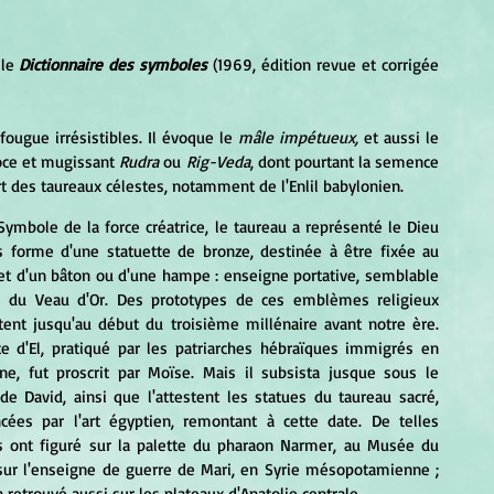
le 
Dictionnaire des symboles
 (1969, édition revue et corrigée 
ougue irrésistibles. Il évoque le 
mâle impétueux,
 et aussi le 
roce et mugissant 
Rudra
 ou 
Rig-Veda
, dont pourtant la semence 
part des taureaux célestes, notamment de l'Enlil babylonien. 
s forme d'une statuette de bronze, destinée à être fixée au 
 d'un bâton ou d'une hampe : enseigne portative, semblable 
e du Veau d'Or. Des prototypes de ces emblèmes religieux 
ent jusqu'au début du troisième millénaire avant notre ère. 
te d'El, pratiqué par les patriarches hébraïques immigrés en 
ine, fut proscrit par Moïse. Mais il subsista jusque sous le 
de David, ainsi que l'attestent les statues du taureau sacré, 
ncées par l'art égyptien, remontant à cette date. De telles 
s ont figuré sur la palette du pharaon Narmer, au Musée du 
 sur l'enseigne de guerre de Mari, en Syrie mésopotamienne ; 
 retrouvé aussi sur les plateaux d'Anatolie centrale.