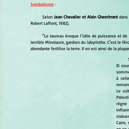
Symbolisme
 :
	Selon 
Jean Chevalier et Alain Gheerbrant
 dans 
Robert Laffont, 1982), 
	"Le taureau évoque l’idée de puissance et de f
terrible Minotaure, gardien du labyrinthe. C'est le fé
abondante fertilise la terre. Il en est ainsi de la plu
	Symbole de la force créatrice, le taureau a représenté le Dieu 
El sou
sommet
à cell
remont
Le cul
Palest
règne 
influe
statue
Caire,
on en a