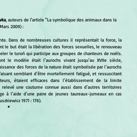
wka
, auteurs de l'article "La symbolique des animaux dans la 
 Mars 2009) :
nt le but était la libération des forces sexuelles, le renouveau 
ppeler le turoń qui participe aux groupes de chanteurs de noëls. 
t le modèle était l’aurochs vivant jusqu’au XVIIe siècle, 
aissance des forces de la nature était symbolisée par l’aurochs 
aisant semblant d’être mortellement fatigué, et ressuscitant 
eurs, étaient efficaces dans l’établissement de la limite 
 relevé une coutume connue aussi dans d’autres territoires 
lage à l’aide d’une paire de jeunes taureaux-jumeaux en cas 
szkiewicz 1971 : 176). 
*