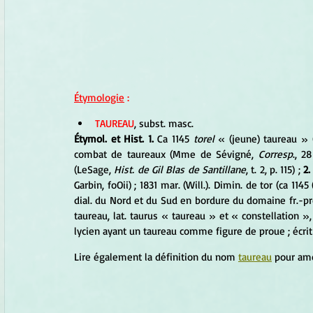
Étymologie
 :
TAUREAU
, subst. masc. 
Étymol. et Hist. 1.
 Ca 1145 
torel 
« (jeune) taureau » 
combat de taureaux (Mme de Sévigné, 
Corresp
., 2
(LeSage, 
Hist. de Gil Blas de Santillane
, t. 2, p. 115) ; 
2.
Garbin, foOii) ; 1831 mar. (Will.). Dimin. de tor (ca 1145 
dial. du Nord et du Sud en bordure du domaine fr.-prov
taureau, lat. taurus « taureau » et « constellation »,
lycien ayant un taureau comme figure de proue ; écrit
Lire également la définition du nom 
taureau
 pour amo