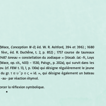
(Wace, 
Conception N-D
, éd. W. R. Ashford, 394 et 396) ; 1680 
8 févr., éd. R. Duchêne, t. 2, p. 852) ; 1757 course de taureaux 
 1487 
toreau
 « constellation du zodiaque » (
Vocab. lat.-fr.
, Loys 
(Wace, op. cit., 403) − 1530, Palsgr., p. 202a), qui survit dans les 
. (cf. FEW t. 13, 1, p. 130a) qui désigne régulièrement le jeune 
 du gr. τ α υ ̃ ρ ο ς « id. », qui désigne également un bateau 
 -au- par réaction étymol.
rcer la réflexion symbolique.
*