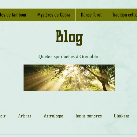
les de tambour
Mystères du Cobra
Danse Tarot
Tradition celti
Blog
Quêtes spirituelles à Grenoble
oir
Arbres
Astrologie
Bains sonores
Chakras