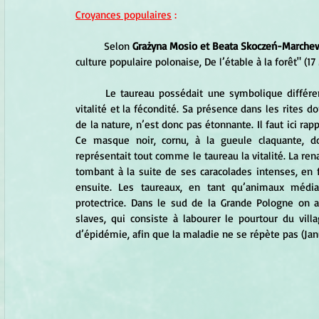
Croyances populaires
 :
	Selon 
Grażyna Mosio et Beata Skoczeń-Marche
culture populaire polonaise, De l’étable à la forêt" (17
	Le taureau possédait une symbolique différente. Dans de nombreuses cultures il représentait la force, la 
vitalité et la fécondité. Sa présence dans les rites do
de la nature, n’est donc pas étonnante. Il faut ici ra
Ce masque noir, cornu, à la gueule claquante, don
représentait tout comme le taureau la vitalité. La ren
tombant à la suite de ses caracolades intenses, en f
ensuite. Les taureaux, en tant qu’animaux médiat
protectrice. Dans le sud de la Grande Pologne on a
slaves, qui consiste à labourer le pourtour du vil
d’épidémie, afin que la maladie ne se répète pas (Janu