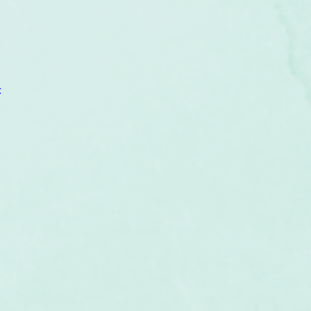
um
Corps humain
Couleurs
Etoiles
Evénements
s
Littérature
Minéraux
Numérologie
c
Pleines Lunes
Santé
Stages
Tarot