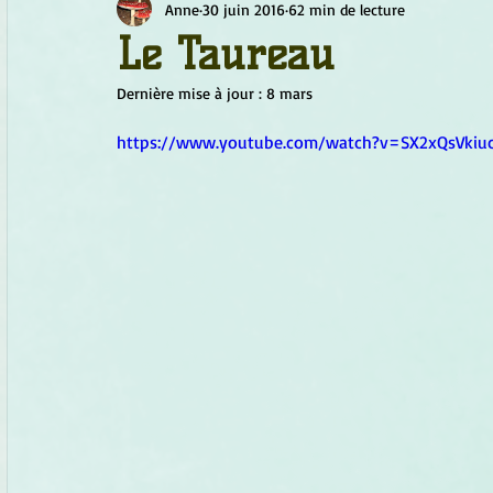
Anne
30 juin 2016
62 min de lecture
Chamanisme
Champignons
Conscience
Continu
Le Taureau
Dernière mise à jour :
8 mars
Fleurs
Fleurs de Bach
Géométrie sacrée
Guide
https://www.youtube.com/watch?v=SX2xQsVkiu
Objets de pouvoir
Ogham
Petit Peuple
Plantes