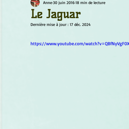
Anne
30 juin 2016
18 min de lecture
Chamanisme
Champignons
Conscience
Continu
Le Jaguar
Dernière mise à jour :
17 déc. 2024
Fleurs
Fleurs de Bach
Géométrie sacrée
Guide
https://www.youtube.com/watch?v=QBfNyVgF0
Objets de pouvoir
Ogham
Petit Peuple
Plantes