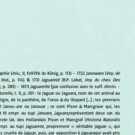
phie Univ
., II, fo919b ds König, p. 113) − 1722 
Janowara
 (
Voy. de 
 ibid., p. 114).
 II.
 1731
 Jaguareté 
(R.P. Labat,
 Voy. du chev. Des 
III, p. 285) − 1873 
jaguarette
 [par confusion avec le suff. dimin. -
turelle,
 t. 9, p. 201 : le Jaguar ou Jaguara, nom de cet animal au 
gre, de la panthère, de l'once & du léopard [...] ; les premiers 
 Janou-are ou Janouar ; ce sont Pison & Marcgrave qui, les 
t III empr. au tupi 
januare, jaguara
,représentant deux var. du 
exte lat. des Hollandais Pison et Marcgraf (
Historia Naturalis 
empr. au tupi 
jaguarete
, proprement « véritable jaguar », qui 
us cruelle de jaguar, puis, par opposition à 
jaguaraqui
 avait pris 