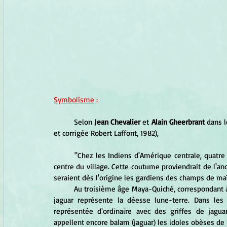
Symbolisme
 :
	Selon
 Jean Chevalier 
et
 Alain Gheerbrant
 dans l
et corrigée Robert Laffont, 1982), 
	"Chez les Indiens d'Amérique centrale, quatre jaguars sont supposés veiller sur les quatre voies d'accès au 
centre du village. Cette coutume proviendrait de l'a
seraient dès l'origine les gardiens des champs de ma
	Au troisième âge Maya-Quiché, correspondant à l'horticulture et donc à la prééminence des cultes lunaires, le 
jaguar représente la déesse lune-terre. Dans les
représentée d'ordinaire avec des griffes de jagua
appellent encore balam (jaguar) les idoles obèses de 