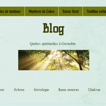
les de tambour
Mystères du Cobra
Danse Tarot
Tradition celti
Blog
Quêtes spirituelles à Grenoble
oir
Arbres
Astrologie
Bains sonores
Chakras