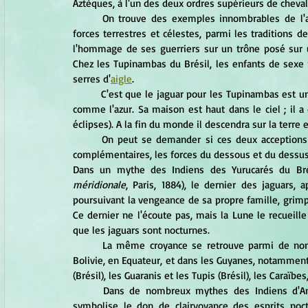
Aztèques, à l'un des deux ordres supérieurs de chevaler
	On trouve des exemples innombrables de l'a
forces terrestres et célestes, parmi les traditions d
l'hommage de ses guerriers sur un trône posé sur 
Chez les Tupinambas du Brésil, les enfants de sexe m
serres d'
aigle
.     
	C'est que le jaguar pour les Tupinambas est u
comme l'azur. Sa maison est haut dans le ciel ; il a 
éclipses). A la fin du monde il descendra sur la terre 
	On peut se demander si ces deux acceptions du jaguar, l'une chtonienne, l'autre ouranienne, ne sont pas 
Dans un mythe des Indiens des Yurucarés du Brésil
méridionale
, Paris, 1884), le dernier des jaguars
poursuivant la vengeance de sa propre famille, grimpe
Ce dernier ne l'écoute pas, mais la Lune le recueille 
que les jaguars sont nocturnes.     
	La même croyance se retrouve parmi de nombreuses tribus indiennes d'Amérique du Sud, au Pérou, en 
Bolivie, en Equateur, et dans les Guyanes, notamment 
(Brésil), les Guaranis et les Tupis (Brésil), les Caraïb
	Dans de nombreux mythes des Indiens d'Amérique du Sud intervient un jaguar à quatre yeux, ce qui 
symbolise le don de clairvoyance des esprits noct