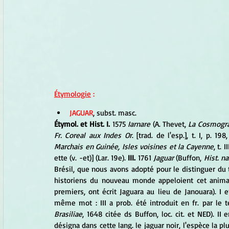
Étymologie
 :
JAGUAR
, subst. masc. 
Étymol. et Hist. I.
 1575 
Iarnare
 (A. Thevet, 
La Cosmogra
Fr. Coreal aux Indes Or
. [trad. de l'esp.], t. I, p. 198,
Marchais en Guinée, Isles voisines et la Cayenne
, t. 
ette (v. -et)] (Lar. 19e).
 III. 
1761 
Jaguar 
(Buffon, 
Hist. na
Brésil, que nous avons adopté pour le distinguer du ti
historiens du nouveau monde appeloient cet animal
premiers, ont écrit Jaguara au lieu de Janouara). I e
même mot : III a prob. été introduit en fr. par le t
Brasiliae
, 1648 citée ds Buffon, loc. cit. et NED). II 
désigna dans cette lang. le jaguar noir, l'espèce la pl