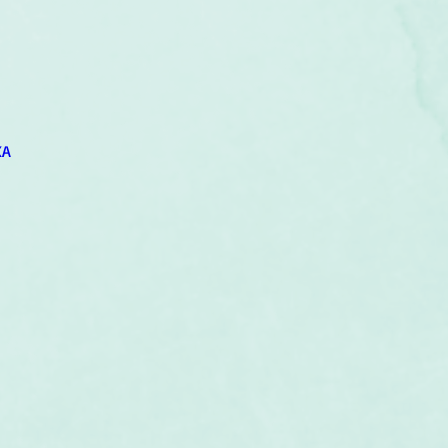
um
Corps humain
Couleurs
Etoiles
Evénements
s
Littérature
Minéraux
Numérologie
XA
Pleines Lunes
Santé
Stages
Tarot