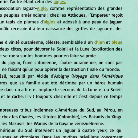
ie, l'autre étant celui des 
aigles.
ssociation Jaguar-
Aigle
, comme représentation des grandes 
es peuples amérindiens : chez les Aztèques, l’Empereur reçoit 
un tapis de plumes d'
aigles
 et adossé à une peau de jaguar. 
âle recevaient à leur naissance des griffes de jaguar et des 
ne divinité ouranienne, céleste, semblable à un 
chien
et 
bleue 
deux têtes, pour dévorer le Soleil et la Lune (explication des 
et se ruera sur les hommes pour en faire sa proie.     
complémentaires, les forces du dessous et du dessus ne faisant qu'un pour opérer la destruction finale du monde.     
, recueilli par Alcide d'Arbigny (
Voyage dans l'Amérique 
, après que sa famille eut été décimée par un héros humain 
 dans un arbre et implore le secours de la Lune et du Soleil. 
et le cache. Il vit toujours chez elle et c'est depuis ce temps 
chez les Chanés, les Uitotos (Colombie), les Bakaïris du Xingu 
es, les Makusis, les Warais de la Guyane vénézuélienne.     
urnes et chtoniens. Dans les mythes brésiliens concernant 