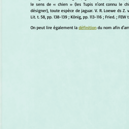
le sens de « chien » (les Tupis n'ont connu le ch
désigner), toute espèce de jaguar. V. R. Loewe ds Z. verg
Lit. t. 58, pp. 138-139 ; König, pp. 113-116 ; Fried. ; FEW t
On peut lire également la 
d
éfiniti
on
 du nom afin d'am