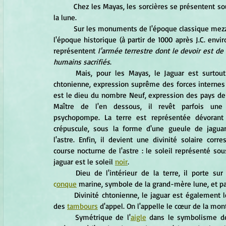
	Chez les Mayas, les sorcières se présentent sous la forme du jaguar et elles sont l'expression des phases de 
la lune.
	Sur les monuments de l'époque classique mezzo-américaine, la gueule de jaguar stylisée symbolise le ciel. A 
l'époque historique (à partir de 1000 après J.C. enviro
représentent
 l'armée terrestre dont le devoir est de 
humains sacrifiés
.
	Mais, pour les Mayas, le Jaguar est surtout une divinité 
chtonienne, expression suprême des forces internes de
est le dieu du nombre Neuf, expression des pays de 
Maître de l'en dessous, il revêt parfois une 
psychopompe. La terre est représentée dévorant l
crépuscule, sous la forme d'une gueule de jaguar
l'astre. Enfin, il devient une divinité solaire corre
course nocturne de l'astre : le soleil représenté sou
jaguar est le soleil 
noir
.
c
onque
 marine, symbole de la grand-mère lune, et pa
	Divinité chtonienne, le jaguar est également le maître des montagnes, de l'écho, des animaux sauvages et 
des 
tambours
 d'appel. On l'appelle le cœur de la mon
	Symétrique de l'
aigle
 dans le symbolisme des