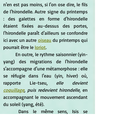
n'en est pas moins, si l'on ose dire, le fils 
de l'hirondelle. Autre signe du printemps 
: des galettes en forme d'hirondelle 
étaient fixées au-dessus des portes, 
l'hirondelle paraît d'ailleurs se confondre 
ici avec un autre 
oiseau
 du printemps qui 
pourrait être le 
loriot
.
	En outre, le rythme saisonnier (yin-
yang) des migrations de l'hirondelle 
s'accompagne d'une métamorphose : elle 
se réfugie dans l'eau (yin, hiver) où, 
rapporte Lie-tseu,
 elle devient 
coquillage
, puis redevient hirondelle
, en 
accompagnant le mouvement ascendant 
du soleil (yang, été).
	Dans le même sens, Isis se 
transformait en hirondelle, la nuit, 
tournoyant autour du cercueil d'Osiris et 
se lamentant en des cris plaintifs, 