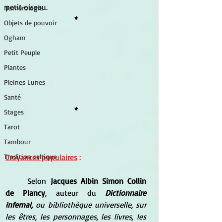
petit oiseau.
Numérologie
*
Objets de pouvoir
Ogham
Petit Peuple
Plantes
Pleines Lunes
Santé
*
Stages
Tarot
Tambour
Tradition celtique
Croyances populaires
 :
Selon
 Jacques Albin Simon Collin 
de Plancy
, auteur du 
Dictionnaire 
infernal, 
ou bibliothèque universelle, sur 
les êtres, les personnages, les livres, les 