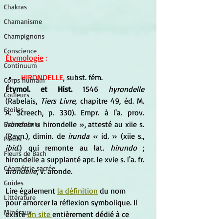
Chakras
Chamanisme
Champignons
Conscience
Étymologie
 : 
Continuum
HIRONDELLE
, subst. fém. 
Corps humain
Étymol. et Hist.
 1546
 hyrondelle
Couleurs
(Rabelais, 
Tiers Livre
, chapitre 49, éd. M. 
Etoiles
A. Screech, p. 330). Empr. à l'a. prov.
irondela
 « hirondelle », attesté au xiie s. 
Evénements
(Rayn.), dimin. de
 irunda
 « id. » (xiie s.,
Fleurs
ibid
.) qui remonte au lat. 
hirundo
 ; 
Fleurs de Bach
hirondelle a supplanté apr. le xvie s. l'a. fr. 
Géométrie sacrée
arondelle
, v. aronde.
Guides
Lire également
la définition
 du nom 
Littérature
pour amorcer la réflexion symbolique. Il 
Minéraux
existe 
un site 
entièrement dédié à ce 