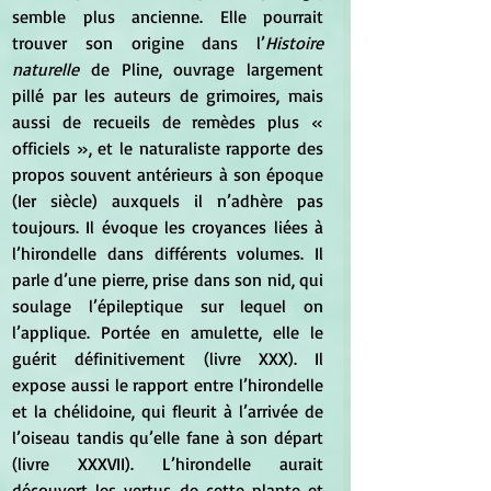
semble plus ancienne. Elle pourrait 
trouver son origine dans l’
Histoire 
naturelle 
de Pline, ouvrage largement 
pillé par les auteurs de grimoires, mais 
aussi de recueils de remèdes plus « 
officiels », et le naturaliste rapporte des 
propos souvent antérieurs à son époque 
(Ier siècle) auxquels il n’adhère pas 
toujours. Il évoque les croyances liées à 
l’hirondelle dans différents volumes. Il 
parle d’une pierre, prise dans son nid, qui 
soulage l’épileptique sur lequel on 
l’applique. Portée en amulette, elle le 
guérit définitivement (livre XXX). Il 
expose aussi le rapport entre l’hirondelle 
et la chélidoine, qui fleurit à l’arrivée de 
l’oiseau tandis qu’elle fane à son départ 
(livre XXXVII). L’hirondelle aurait 
découvert les vertus de cette plante et 