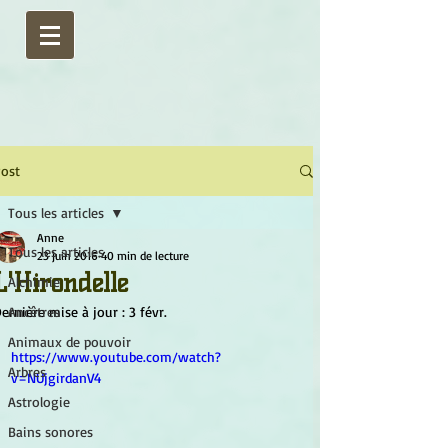
ost
Tous les articles
Anne
Tous les articles
23 juin 2016
40 min de lecture
L'Hirondelle
Alchimie
ernière mise à jour :
Ancêtres
3 févr.
Animaux de pouvoir
https://www.youtube.com/watch?
Arbres
v=NUjgirdanV4
Astrologie
Bains sonores