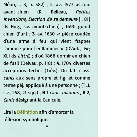
Méon, t. 3, p. 582) ; 2. av. 1577 astron. 
avant-chien (R. Belleau, 
Petites 
Inventions, Election de sa demeure
 [I, 81] 
ds Hug., s.v. avant-chien) ; 1690 grand 
chien (Fur.) ; 
3.
 av. 1630 « pièce coudée 
d'une arme à feu qui vient frapper 
l'amorce pour l'enflammer » (D'Aub., 
Vie
, 
XLI ds 
Littré
) ; d'où 1866 dormir en chien 
de fusil (Delvau, p. 118) ;
 4.
 1704 diverses 
acceptions techn. (Trév.). Du lat. class. 
canis
 aux sens propre et fig. et comme 
terme péj. appliqué à une personne ; (TLL 
s.v., 258, 21 sqq.) ; 
B 1
canis marinus
 ; 
B 2
, 
Canis
 désignant la Canicule.
Lire la 
Définition
 afin d'amorcer la 
réflexion symbolique.
*