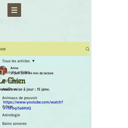
ost
Tous les articles
Anne
Tous les articles
21 juin 2016
64 min de lecture
Le Chien
Alchimie
ernière mise à jour :
Ancêtres
15 janv.
Animaux de pouvoir
https://www.youtube.com/watch?
Arbres
v=hFoqi5a6HzQ
Astrologie
Bains sonores