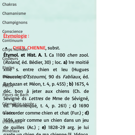
Chakras
Chamanisme
Champignons
Conscience
Étymologie
 : 
Continuum
CHIEN, CHIENNE
, subst. 
Corps humain
Étymol. et Hist. A. 1.
 Ca 1100 
chen 
zool. 
Couleurs
(
Roland
, éd. Bédier, 30) ; loc.
 a)
 1re moitié 
Etoiles
xiiie s. entre chien et leu (Hugues 
Piaucele, 
D'Estourmi
, 90 ds 
Fabliaux
, éd. 
Evénements
Barbazan et Méon, t. 4, p. 455) ;
 b) 
1675, 4 
Fleurs
déc. bon à jeter aux chiens (Ch. de 
Fleurs de Bach
Sévigné ds
 Lettres
 de Mme de Sévigné, 
Géométrie sacrée
éd. Monmerqué, t. 4, p. 261) ;
 c)
 1690 
s'accorder comme chien et chat (Fur.) ; 
d) 
Guides
1694 venir comme un chien dans un jeu 
Littérature
de quilles (Ac.) ; 
e)
 1828-29 arg. je lui 
Minéraux
garde un chien de ma chienne (F. Vidocq, 