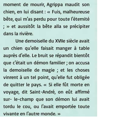
moment de mourir, Agrippa maudit son 
chien, en lui disant : « Fuis, malheureuse 
bête, qui m'as perdu pour toute l'éternité 
; » et aussitôt la bête alla se précipiter 
dans la rivière. 
	Une demoiselle du XVIIe siècle avait 
un chien qu'elle faisait manger à table 
auprès d'elle. Le bruit se répandit bientôt 
que c'était un démon familier ; on accusa  
la demoiselle de magie ; et les choses 
vinrent à un tel point, qu'elle fut obligée 
de quitter le pays. « Si elle fût morte en 
voyage, dit Saint-André, on eût affirmé 
sur- le-champ que son démon lui avait 
tordu le cou, ou l'avait emportée toute 
vivante en l'autre monde. » 
	Tavernier rapporte que lorsqu'un 
Guèbre est à l'agonie, les parents 
prennent un chien dont ils appliquent la 