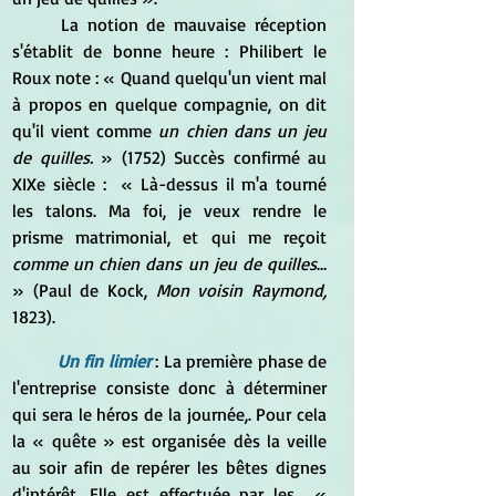
	La notion de mauvaise réception 
s'établit de bonne heure : Philibert le 
Roux note : « Quand quelqu'un vient mal 
à propos en quelque compagnie, on dit 
qu'il vient comme
 un chien dans un jeu 
de quilles.
 » (1752) Succès confirmé au 
XIXe siècle :  « Là-dessus il m'a tourné 
les talons. Ma foi, je veux rendre le 
prisme matrimonial, et qui me reçoit 
comme un chien dans un jeu de quilles
…  
» (Paul de Kock, 
Mon voisin Raymond,
1823).
Un fin limier
: La première phase de 
l'entreprise consiste donc à déterminer 
qui sera le héros de la journée,. Pour cela 
la « quête » est organisée dès la veille 
au soir afin de repérer les bêtes dignes 
d'intérêt. Elle est effectuée par les  « 