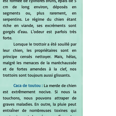
est formée de cylindres bruns, épais de 5 
cm de long environ, déposés en 
segments ou, plus rarement, en 
serpentins. Le régime du chien étant 
riche en viande, ses excréments sont 
gorgés d'eau. L'odeur est parfois très 
forte.
	Lorsque le trottoir a été souillé par 
leur chien, les propriétaires sont en 
principe censés nettoyer. Mais, hélas, 
malgré les menaces de la maréchaussée 
et de fortes amendes à la clef, nos 
trottoirs sont toujours aussi glissants.
Caca de toutou : 
La merde de chien 
est extrêmement nocive. Si nous la 
touchons, nous pouvons attraper de 
graves maladies. En outre, la pluie peut 
entraîner de nombreuses toxines qui 