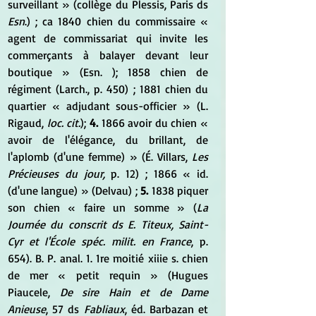
surveillant » (collège du Plessis, Paris ds 
Esn
.) ; ca 1840 chien du commissaire « 
agent de commissariat qui invite les 
commerçants à balayer devant leur 
boutique » (Esn. ); 1858 chien de 
régiment (Larch., p. 450) ; 1881 chien du 
quartier « adjudant sous-officier » (L. 
Rigaud, 
loc. cit.
); 
4.
 1866 avoir du chien « 
avoir de l'élégance, du brillant, de 
l'aplomb (d'une femme) » (É. Villars, 
Les 
Précieuses du jour,
 p. 12) ; 1866 « id. 
(d'une langue) » (Delvau) ; 
5. 
1838 piquer 
son chien « faire un somme » (
La 
Journée du conscrit ds E. Titeux, Saint-
Cyr et l'École spéc. milit. en France
, p. 
654). B. P. anal. 1. 1re moitié xiiie s. chien 
de mer « petit requin » (Hugues 
Piaucele, 
De sire Hain et de Dame 
Anieuse
, 57 ds
 Fabliaux
, éd. Barbazan et 