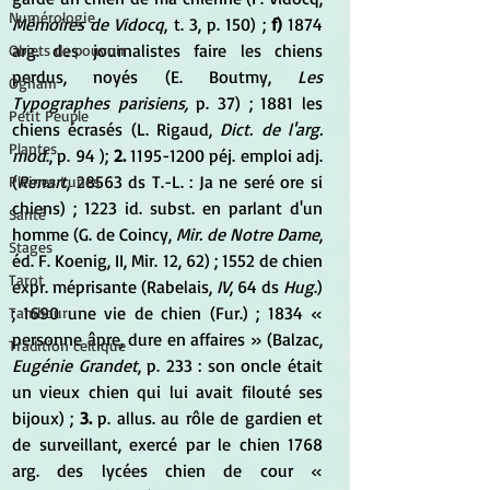
Numérologie
Mémoires de Vidocq
, t. 3, p. 150) ;
 f)
 1874 
arg. des journalistes faire les chiens 
Objets de pouvoir
perdus, noyés (E. Boutmy, 
Les 
Ogham
Typographes parisiens,
 p. 37) ; 1881 les 
Petit Peuple
chiens écrasés (L. Rigaud, 
Dict. de l'arg. 
Plantes
mod
., p. 94 ); 
2.
 1195-1200 péj. emploi adj. 
(
Renart
, 28563 ds T.-L. : Ja ne seré ore si 
Pleines Lunes
chiens) ; 1223 id. subst. en parlant d'un 
Santé
homme (G. de Coincy, 
Mir. de Notre Dame
, 
Stages
éd. F. Koenig, II, Mir. 12, 62) ; 1552 de chien 
Tarot
expr. méprisante (Rabelais,
 IV
, 64 ds 
Hug
.) 
; 1690 une vie de chien (Fur.) ; 1834 « 
Tambour
personne âpre, dure en affaires » (Balzac, 
Tradition celtique
Eugénie Grandet
, p. 233 : son oncle était 
un vieux chien qui lui avait filouté ses 
bijoux) ; 
3.
 p. allus. au rôle de gardien et 
de surveillant, exercé par le chien 1768 
arg. des lycées chien de cour « 