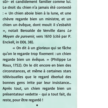
sûr- et candidement familier comme lui. 
Le droit du chien n'a jamais été contesté 
: « Un chien aboie bien à la lune, et une 
chèvre regarde bien un ministre, et un 
chien un évêque, dont moult il s'esbahit 
», notait Beroalde de Verville dans
 Le 
Moyen de parvenir
, vers 1610 (cité par P. 
Enckell, in DDL 38).
	« On dit à un glorieux qui se fâche 
qu'on le regarde trop fixement : un chien 
regarde bien un évêque. » (Philippe Le 
Roux, 1752). On le dit encore en bien des 
circonstances, et même à certaines stars 
télévisuelles que le regard éberlué des 
bonnes gens irrite par leur insistance… 
Après tout, un chien regarde bien un 
présentateur vedette - qui a tout fait, du 
reste, pour être regardé !
*