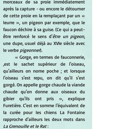
morceaux de sa proie immédiatement 
après la capture - ou encore le détourner 
de cette proie en la remplaçant par un « 
leurre », un pigeon par exemple, que le 
faucon déchire à sa guise. (Ce qui a peut-
être renforcé le sens d'
être un pigeon
, 
une dupe, usuel déjà au XVIe siècle avec 
le verbe 
pigeonner
).
	« Gorge, en termes de fauconnerie, 
,est le sachet supérieur de l'oiseau, 
qu'ailleurs on nome poche ; et lorsque 
l'oiseau s'est repu, on dit qu'il s'est 
gorgé. On appelle gorge chaude la viande 
chaude qu'on donne aux oiseaux du 
gibier qu'ils ont pris », explique 
Furetière. C'est en somme l'équivalent de 
la curée pour les chiens La Fontaine 
rapproche d'ailleurs les deux mots dans 
La Grenouille et le Rat
 :