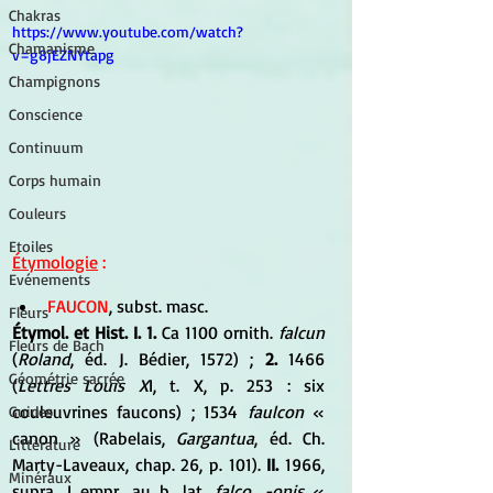
Chakras
https://www.youtube.com/watch?
Chamanisme
v=g8jEZNYtapg
Champignons
Conscience
Continuum
Corps humain
Couleurs
Etoiles
Étymologie
 :
Evénements
FAUCON
, subst. masc. 
Fleurs
Étymol. et Hist. I. 1.
 Ca 1100 ornith.
 falcun
Fleurs de Bach
(
Roland
, éd. J. Bédier, 1572) ;
 2. 
1466 
Géométrie sacrée
(
Lettres Louis X
I, t. X, p. 253 : six 
couleuvrines faucons) ; 1534 
faulcon 
« 
Guides
canon » (Rabelais, 
Gargantua
, éd. Ch. 
Littérature
Marty-Laveaux, chap. 26, p. 101). 
II.
 1966, 
Minéraux
supra. I empr. au b. lat. 
falco, -onis
 « 