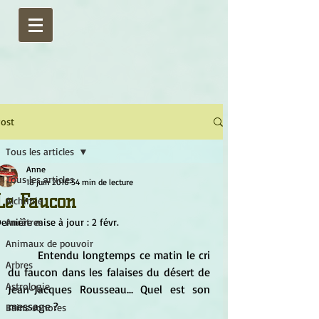
ost
Tous les articles
Anne
Tous les articles
18 juin 2016
54 min de lecture
Le Faucon
Alchimie
ernière mise à jour :
Ancêtres
2 févr.
Animaux de pouvoir
	Entendu longtemps ce matin le cri 
Arbres
du faucon dans les falaises du désert de 
Astrologie
Jean-Jacques Rousseau... Quel est son 
message ?
Bains sonores