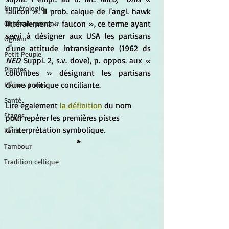
Numérologie
faucon ». 
II 
prob. calque de l'angl. hawk 
littéralement « faucon », ce terme ayant 
Objets de pouvoir
servi à désigner aux USA les partisans 
Ogham
d'une attitude intransigeante (1962 ds 
Petit Peuple
NED 
Suppl. 2, s.v. dove), p. oppos. aux « 
Plantes
colombes » désignant les partisans 
d'une politique conciliante.
Pleines Lunes
Santé
Lire également 
la définition
 du nom 
Stages
pour repérer les premières pistes 
d'interprétation symbolique.
Tarot
*
Tambour
Tradition celtique