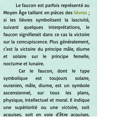
	Le faucon est parfois représenté au 
Moyen Âge taillant en pièces des 
lièvres
 ; 
si les lièvres symbolisent la lascivité, 
suivant quelques interprétations, le 
faucon signifierait dans ce cas la victoire 
sur la concupiscence. Plus généralement, 
c'est la victoire du principe mâle, diurne 
et solaire sur le principe femelle, 
nocturne et lunaire.
	Car le faucon, dont le type 
symbolique est toujours solaire, 
ouranien, mâle, diurne, est un symbole 
ascensionnel, sur tous les plans, 
physique, intellectuel et moral. Il indique 
une supériorité ou une victoire, soit 
acquises, soit en voie d'être acquises. 
Lorsque les Égyptiens, écrit Horapollon, 
veulent figurer un dieu, la hauteur, 