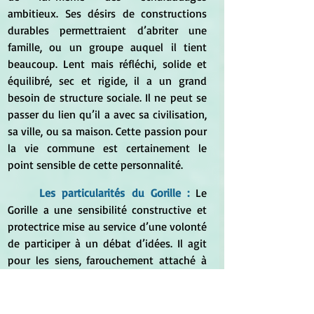
ambitieux. Ses désirs de constructions 
durables permettraient d’abriter une 
famille, ou un groupe auquel il tient 
beaucoup. Lent mais réfléchi, solide et 
équilibré, sec et rigide, il a un grand 
besoin de structure sociale. Il ne peut se 
passer du lien qu’il a avec sa civilisation, 
sa ville, ou sa maison. Cette passion pour 
la vie commune est certainement le 
point sensible de cette personnalité.
	Les particularités du Gorille : 
Le 
Gorille a une sensibilité constructive et 
protectrice mise au service d’une volonté 
de participer à un débat d’idées. Il agit 
pour les siens, farouchement attaché à 
son groupe. Il associe son entourage à la 
promotion d’une œuvre commune dans 
le but de structurer et pérenniser une 