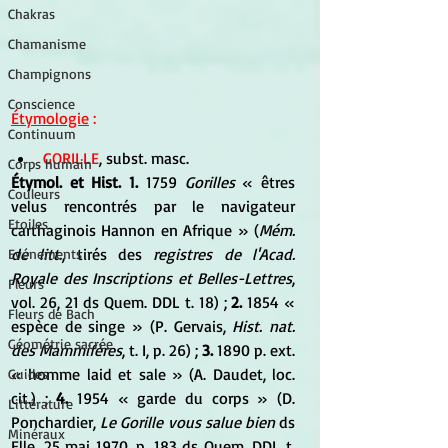
Chakras
Chamanisme
Champignons
Conscience
Étymologie
 :
Continuum
GORILLE
, subst. masc. 
Corps humain
Étymol. et Hist. 1.
 1759
 Gorilles
 « êtres 
Couleurs
velus rencontrés par le navigateur 
Etoiles
carthaginois Hannon en Afrique » (
Mém. 
de litt
., tirés des
 registres de l'Acad. 
Evénements
Royale des Inscriptions et Belles-Lettres
, 
Fleurs
vol. 26, 21 ds Quem. DDL t. 18) ;
 2.
 1854 « 
Fleurs de Bach
espèce de singe » (P. Gervais, 
Hist. nat. 
Géométrie sacrée
des Mammifères
, t. I, p. 26) ; 
3. 
1890 p. ext. 
« homme laid et sale » (A. Daudet, loc. 
Guides
cit.) ; 
4. 
1954 « garde du corps » (D. 
Littérature
Ponchardier, 
Le Gorille vous salue bien
 ds 
Minéraux
Elle, 25 mai 1970, p. 183 ds Quem. DDL t. 