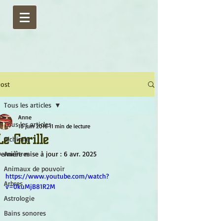
ost
Tous les articles
Anne
Tous les articles
16 juin 2016
11 min de lecture
Le Gorille
Alchimie
ernière mise à jour :
Ancêtres
6 avr. 2025
Animaux de pouvoir
https://www.youtube.com/watch?
Arbres
v=0kuMjB81R2M
Astrologie
Bains sonores