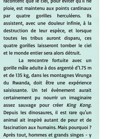
racontent que le ciel, pour éviter qu'il ne 
ploie, est maintenu aux points cardinaux 
par quatre gorilles herculéens. Ils 
assistent, avec une douleur infinie, à la 
destruction de leur espèce, et lorsque 
toutes les tribus auront disparu, ces 
quatre gorilles laisseront tomber le ciel 
et le monde entier sera alors détruit.
	La rencontre fortuite avec un 
gorille mâle adulte à dos argenté d'1.75 m 
et de 135 kg, dans les montagnes Virunga 
du Rwanda, doit être une expérience 
saisissante. Un tel événement aurait 
certainement pu nourrir un imaginaire 
assez sauvage pour créer 
King Kong
. 
Depuis les dinosaures, il est rare qu'un 
animal ait inspiré autant de peur et de 
fascination aux humains. Mais pourquoi ? 
Après tout, hommes et grands singes - y 