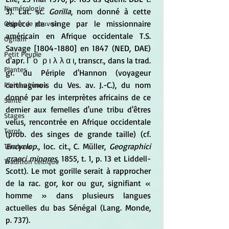
Numérologie
3). Lat. sc. 
Gorilla
, nom donné à cette 
espèce de singe par le missionnaire 
Objets de pouvoir
américain en Afrique occidentale T.S. 
Ogham
Savage [1804-1880] en 1847 (NED, DAE) 
Petit Peuple
d'apr. Γ ο ́ ρ ι λ λ α ι, transcr., dans la trad. 
Plantes
gr. du Périple d'Hannon (voyageur 
carthaginois du Ves. av. J.-C.), du nom 
Pleines Lunes
donné par les interprètes africains de ce 
Santé
dernier aux femelles d'une tribu d'êtres 
Stages
velus, rencontrée en Afrique occidentale 
Tarot
(prob. des singes de grande taille) (cf. 
Encyclop
., loc. cit., C. Müller, 
Geographici 
Tambour
graeci minores
, 1855, t. 1, p. 13 et Liddell-
Tradition celtique
Scott). Le mot gorille serait à rapprocher 
de la rac. gor, kor ou gur, signifiant « 
homme » dans plusieurs langues 
actuelles du bas Sénégal (Lang. Monde, 
p. 737).