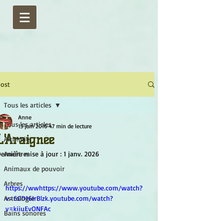
ost
Tous les articles
Anne
Tous les articles
15 juin 2016
47 min de lecture
L'Araignée
Alchimie
ernière mise à jour :
Ancêtres
1 janv. 2026
Animaux de pouvoir
Arbres
https://wwhttps://www.youtube.com/watch?
Astrologie
v=60D16IrBlzk.youtube.com/watch?
v=kiiuEvONFAc
Bains sonores