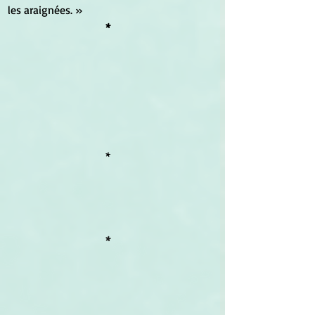
les araignées. » 
*
*
*