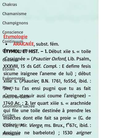
Chakras
Chamanisme
Champignons
Conscience
Étymologie
Continuum
ARAIGNÉE
, subst. fém. 
Corps humain
ÉTYMOL. ET HIST. − 1. 
Début xiie s. « toile 
d'araignée » (
Psautier Oxford
, Lib. Psalm., 
Couleurs
XXXVIII, 15 ds Gdf.
 Comp
l. : E defirre fesis 
Etoiles
sicume iraignee l'aneme de lui) ; début 
Evénements
xiiie s. (
Psautier
, B.N. 1761, fo55d, ibid. : 
Fleurs
Sire, tu l'as ensi pugni que tu as fait 
s'arme atenuir ausi coume l'areignee) − 
Fleurs de Bach
1740 Ac. ;
 2.
 1er quart xiiie s. « arachnide 
Géométrie sacrée
qui file une toile destinée à prendre les 
Guides
insectes dont elle fait sa proie » (G. de 
Littérature
Coincy,
 Mir. Vierge
, ms. Brux., f°67c, ibid. : 
Areignie ne barbelote) ; 1530 
arigner
Minéraux