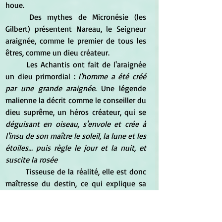
houe.
	Des mythes de Micronésie (les 
Gilbert) présentent Nareau, le Seigneur 
araignée, comme le premier de tous les 
êtres, comme un dieu créateur.
	Les Achantis ont fait de l'araignée 
un dieu primordial : 
l'homme a été créé 
par une grande araignée
. Une légende 
malienne la décrit comme le conseiller du 
dieu suprême, un héros créateur, qui se 
déguisant en oiseau, s'envole et crée à 
l'insu de son maître le soleil, la lune et les 
étoiles... puis règle le jour et la nuit, et 
suscite la rosée
	Tisseuse de la réalité, elle est donc 
maîtresse du destin, ce qui explique sa 
fonction divinatrice
, très largement 
attestée de par le monde. Chez les 
Bamoun du Cameroun, par exemple, 