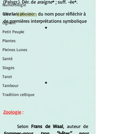
(Palsgr.). Dér. de 
araigne
* ; suff. -ée*.
Numérologie
Lire la
définition
 du nom pour réfléchir à 
Objets de pouvoir
de premières interprétations symbolique
Ogham
*
Petit Peuple
Plantes
Pleines Lunes
Santé
Stages
Tarot
*
Tambour
Tradition celtique
Zoologie
 :
	Selon 
Frans de Waal
, auteur de 
Sommes-nous trop "bêtes" pour 