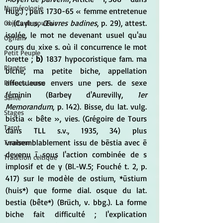
Numérologie
Hug.) ; puis 1730-65 « femme entretenue 
» (Caylus, 
Œuvres badines
, p. 29), attest. 
Objets de pouvoir
isolée, le mot ne devenant usuel qu'au 
Ogham
cours du xixe s. où il concurrence le mot 
Petit Peuple
lorette ;
 b)
 1837 hypocoristique fam. ma 
Plantes
biche, ma petite biche, appellation 
affectueuse envers une pers. de sexe 
Pleines Lunes
féminin (Barbey d'Aurevilly, 
1er 
Santé
Memorandum
, p. 142). Bisse, du lat. vulg. 
Stages
bistia « bête », vies. (Grégoire de Tours 
Tarot
dans TLL s.v., 1935, 34) plus 
vraisemblablement issu de bēstia avec ē 
Tambour
devenu ī sous l'action combinée de s 
Tradition celtique
implosif et de y (Bl.-W.5; Fouché t. 2, p. 
417) sur le modèle de ostium, *ūstium 
(huis*) que forme dial. osque du lat. 
bestia (bête*) (Brüch, v. bbg.). La forme 
biche fait difficulté ; l'explication 