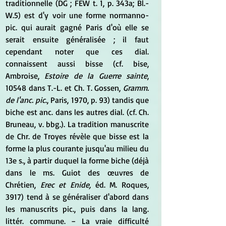
traditionnelle (DG ; FEW t. 1, p. 343a; Bl.-
W.5) est d'y voir une forme normanno-
pic. qui aurait gagné Paris d'où elle se 
serait ensuite généralisée ; il faut 
cependant noter que ces dial. 
connaissent aussi bisse (cf. bise, 
Ambroise, 
Estoire de la Guerre sainte
, 
10548 dans T.-L. et Ch. T. Gossen,
 Gramm. 
de l'anc. pic
., Paris, 1970, p. 93) tandis que 
biche est anc. dans les autres dial. (cf. Ch. 
Bruneau, v. bbg.). La tradition manuscrite 
de Chr. de Troyes révèle que bisse est la 
forme la plus courante jusqu'au milieu du 
13e s., à partir duquel la forme biche (déjà 
dans le ms. Guiot des œuvres de 
Chrétien, 
Erec et Enide,
 éd. M. Roques, 
3917) tend à se généraliser d'abord dans 
les manuscrits pic., puis dans la lang. 
littér. commune. − La vraie difficulté 