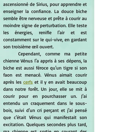
ascensionné de Sirius, pour apprendre et 
enseigner la confiance. La douce biche 
semble être nerveuse et prête à courir au 
moindre signe de perturbation. Elle teste 
les énergies, renifle l'air et est 
constamment sur le qui-vive, en gardant 
son troisième œil ouvert.
	Cependant, comme ma petite 
chienne Vénus l'a appris à ses dépens, la 
biche est aussi féroce qu'un tigre si son 
faon est menacé. Vénus aimait courir 
après les 
cerfs
 et il y en avait beaucoup 
dans notre forêt. Un jour, elle se mit à 
courir pour en pourchasser un. J'ai 
entendu un craquement dans le sous-
bois, suivi d'un cri perçant et j'ai pensé 
que c'était Vénus qui manifestait son 
excitation. Quelques secondes plus tard, 
ma chienne est sortie en courant des 