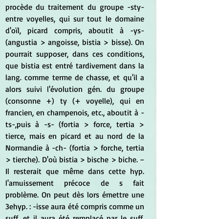
procède du traitement du groupe -sty- 
entre voyelles, qui sur tout le domaine 
d'oïl, picard compris, aboutit à -ys- 
(angustia > angoisse, bistia > bisse). On 
pourrait supposer, dans ces conditions, 
que bistia est entré tardivement dans la 
lang. comme terme de chasse, et qu'il a 
alors suivi l'évolution gén. du groupe 
(consonne +) ty (+ voyelle), qui en 
francien, en champenois, etc., aboutit à -
ts-,puis à -s- (fortia > force, tertia > 
tierce, mais en picard et au nord de la 
Normandie à -ch- (fortia > forche, tertia 
> tierche). D'où bistia > bische > biche. − 
Il resterait que même dans cette hyp. 
l'amuissement précoce de s fait 
problème. On peut dès lors émettre une 
3ehyp. : -isse aura été compris comme un 
suff. et il aura été remplacé par le suff. 