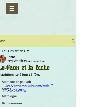
ost
Tous les articles
Anne
Tous les articles
13 juin 2016
29 min de lecture
Le Faon et la Biche
Alchimie
ernière mise à jour :
Ancêtres
5 févr.
Animaux de pouvoir
https://www.youtube.com/watch?
Arbres
v=bvgX0lLWPfg
Astrologie
Bains sonores