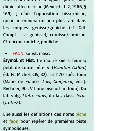
dimin. affectif -iche (Meyer-L. t. 2, 1966, § 
169) ; d'où l'opposition bisse/biche, 
qu'on retrouvera un peu plus tard dans 
les couples génisse/géniche (cf. Gdf. 
Compl., s.v. genisse), cornisse/corniche. 
Cf. encore caniche, pouliche.
FAON
, subst. masc. 
Étymol. et Hist. 
1re moitié xiie s. feün « 
petit de toute bête » (
Psautier Oxford
, 
éd. Fr. Michel, CIV, 32); ca 1170 spéc. foün 
(Marie de France, 
Lais
, 
Guigemar
, éd. J. 
Rychner, 90 : Vit une bise od un foün). Du 
lat. vulg. *f
eto, -onis
, du lat. class. 
fetus
(
fœtus
*).
Lire aussi les définitions des noms 
biche
et
faon
 pour repérer de premières piste 
symboliques. 