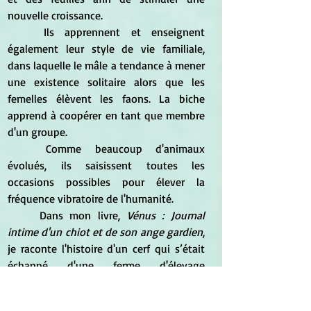
nouvelle croissance.
	Ils apprennent et enseignent 
également leur style de vie familiale, 
dans laquelle le mâle a tendance à mener 
une existence solitaire alors que les 
femelles élèvent les faons. La biche 
apprend à coopérer en tant que membre 
d'un groupe.
	Comme beaucoup d'animaux 
évolués, ils saisissent toutes les 
occasions possibles pour élever la 
fréquence vibratoire de l'humanité.
	Dans mon livre, 
Vénus : Journal 
intime d'un chiot et de son ange gardien
, 
je raconte l'histoire d'un cerf qui s’était 
échappé d'une ferme d'élevage 
avoisinante et avait décidé de vivre dans 
une plantation de confères nouvellement 