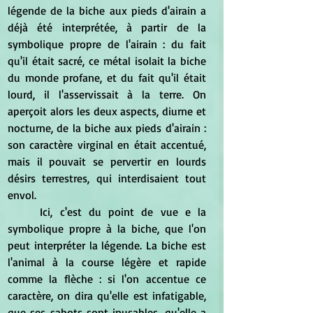
légende de la biche aux pieds d'airain a 
déjà été interprétée, à partir de la 
symbolique propre de l'airain : du fait 
qu'il était sacré, ce métal isolait la biche 
du monde profane, et du fait qu'il était 
lourd, il l'asservissait à la terre. On 
aperçoit alors les deux aspects, diurne et 
nocturne, de la biche aux pieds d'airain : 
son caractère virginal en était accentué, 
mais il pouvait se pervertir en lourds 
désirs terrestres, qui interdisaient tout 
envol.
	Ici, c'est du point de vue e la 
symbolique propre à la biche, que l'on 
peut interpréter la légende. La biche est 
l'animal à la course légère et rapide 
comme la flèche : si l'on accentue ce 
caractère, on dira qu'elle est infatigable, 
que ses sabots sont inusables, qu'elle a 