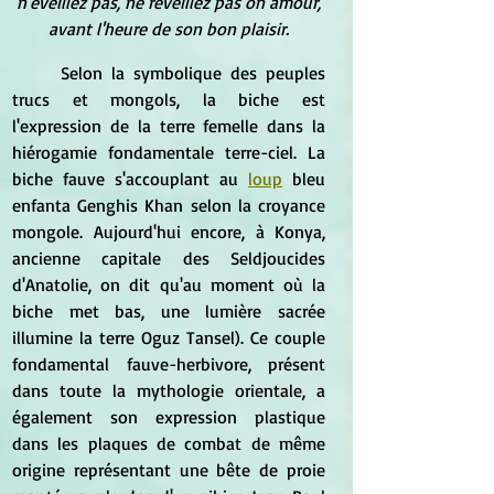
n'éveillez pas, ne réveillez pas on amour,
avant l'heure de son bon plaisir.
	Selon la symbolique des peuples 
trucs et mongols, la biche est 
l'expression de la terre femelle dans la 
hiérogamie fondamentale terre-ciel. La 
biche fauve s'accouplant au 
loup
 bleu 
enfanta Genghis Khan selon la croyance 
mongole. Aujourd'hui encore, à Konya, 
ancienne capitale des Seldjoucides 
d'Anatolie, on dit qu'au moment où la 
biche met bas, une lumière sacrée 
illumine la terre Oguz Tansel). Ce couple 
fondamental fauve-herbivore, présent 
dans toute la mythologie orientale, a 
également son expression plastique 
dans les plaques de combat de même 
origine représentant une bête de proie 