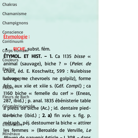
Chakras
Chamanisme
Champignons
Conscience
Étymologie
 :
Continuum
BICHE
, subst. fém. 
Corps humain
ÉTYMOL. ET HIST. − 1. 
Ca 1135
 bisse
 « 
Couleurs
animal (sauvage), biche ? » (
Peler. de 
Etoiles
Charl.
, éd. E. Koschwitz, 599 : Nulebisse 
salvage, ne chevroels ne golpilz), forme 
Evénements
fréq. aux xiie et xiiie s. (Gdf. 
Compl
.) ; ca 
Fleurs
1160 biche « femelle du cerf » (Eneas, 
Fleurs de Bach
287, ibid.) ; p. anal. 1835 ébénisterie table 
Géométrie sacrée
à pieds de biche (Ac.) ; id. dentaire pied-
de-biche (ibid.) ; 
2. a) 
fin xvie s. fig. p. 
Guides
métaph., péj. destourner la biche « attirer 
Littérature
les femmes » (Beroalde de Verville, 
Le 
Minéraux
Moyen de parvenir
, Article − I, 308 − dans 