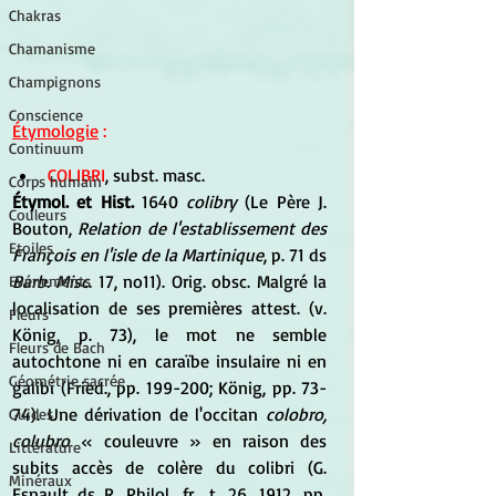
Chakras
Chamanisme
Champignons
Conscience
Étymologie
 :
Continuum
COLIBRI
, subst. masc. 
Corps humain
Étymol. et Hist. 
1640 
colibry
 (Le Père J. 
Couleurs
Bouton, 
Relation de l'establissement des 
Etoiles
François en l'isle de la Martinique
, p. 71 ds 
Barb. Misc
. 17, no11). Orig. obsc. Malgré la 
Evénements
localisation de ses premières attest. (v. 
Fleurs
König, p. 73), le mot ne semble 
Fleurs de Bach
autochtone ni en caraïbe insulaire ni en 
Géométrie sacrée
galibi (Fried., pp. 199-200; König, pp. 73-
74). Une dérivation de l'occitan 
colobro, 
Guides
colubro
 « couleuvre » en raison des 
Littérature
subits accès de colère du colibri (G. 
Minéraux
Esnault ds R. Philol. fr., t. 26, 1912, pp. 