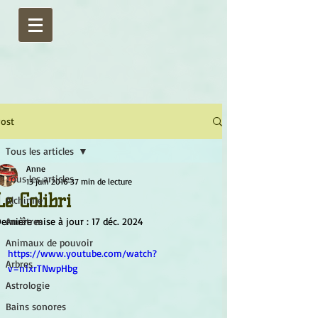
ost
Tous les articles
Anne
Tous les articles
13 juin 2016
37 min de lecture
Le Colibri
Alchimie
ernière mise à jour :
Ancêtres
17 déc. 2024
Animaux de pouvoir
https://www.youtube.com/watch?
Arbres
v=n1xrTNwpHbg
Astrologie
Bains sonores