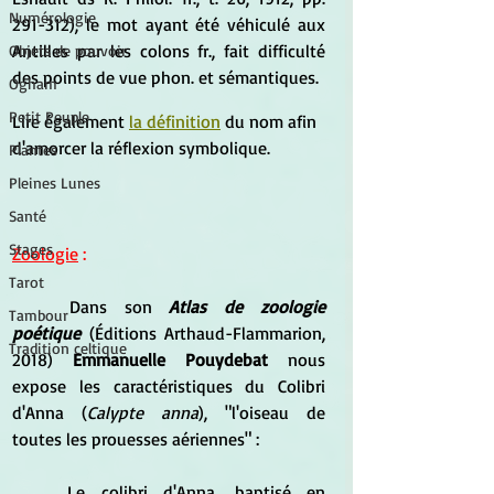
Numérologie
291-312), le mot ayant été véhiculé aux 
Antilles par les colons fr., fait difficulté 
Objets de pouvoir
des points de vue phon. et sémantiques.
Ogham
Petit Peuple
Lire également 
la définition
 du nom afin 
d'amorcer la réflexion symbolique.
Plantes
Pleines Lunes
Santé
Stages
Zoologie
 :
Tarot
	Dans son 
Atlas de zoologie 
Tambour
poétique
 (Éditions Arthaud-Flammarion, 
Tradition celtique
2018) 
Emmanuelle Pouydebat 
nous 
expose les caractéristiques du Colibri 
d'Anna (
Calypte anna
), "l'oiseau de 
toutes les prouesses aériennes" :    
	Le colibri d'Anna, baptisé en 