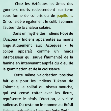
	"Chez les Aztèques les âmes des 
guerriers morts redescendent sur terre 
sous forme de colibris ou de 
papillons
. 
On considère également le colibri comme 
l'auteur de la chaleur solaire.
	Dans un mythe des Indiens Hopi de 
l'Arizona - Indiens apparentés au moins 
linguistiquement aux Aztèques - le 
colibri apparaît comme un héros 
intercesseur qui sauve l'humanité de la 
famine en intervenant auprès du dieu de 
la germination et de la croissance.
	Cette même valorisation positive 
fait que pour les Indiens Tukano de 
Colombie, le colibri ou oiseau-mouche, 
qui est censé coïter avec les fleurs, 
représente le pénis, l'érection, la virilité 
radieuse. Du reste on le nomme au Brésil 
l'oiseau baise-fleur (
passaro beja-flor
)."