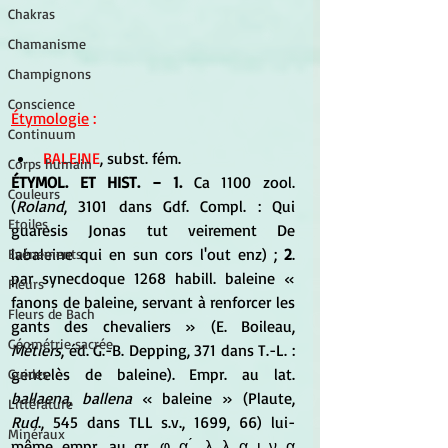
Chakras
Chamanisme
Champignons
Conscience
Étymologie
 :  
Continuum
BALEINE
, subst. fém. 
Corps humain
ÉTYMOL. ET HIST. − 1.
 Ca 1100 zool. 
Couleurs
(
Roland
, 3101 dans Gdf. Compl. : Qui 
Etoiles
guaresis Jonas tut veirement De 
labaleine qui en sun cors l'out enz) ;
 2
. 
Evénements
par synecdoque 1268 habill. baleine « 
Fleurs
fanons de baleine, servant à renforcer les 
Fleurs de Bach
gants des chevaliers » (E. Boileau, 
Géométrie sacrée
Métiers
, éd. G.-B. Depping, 371 dans T.-L. : 
gentelès de baleine). Empr. au lat. 
Guides
ballaena, ballena
 « baleine » (Plaute, 
Littérature
Rud
., 545 dans TLL s.v., 1699, 66) lui-
Minéraux
même empr. au gr. φ α ́ λ λ α ι ν α 