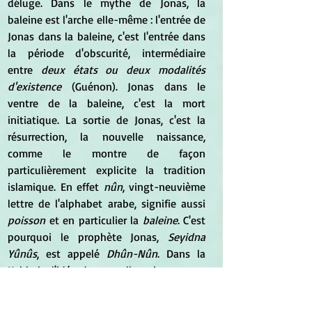
déluge. Dans le mythe de Jonas, la 
baleine est l'arche elle-même : l'entrée de 
Jonas dans la baleine, c'est l'entrée dans 
la période d'obscurité, intermédiaire 
entre 
deux états ou deux modalités 
d'existence
 (Guénon). Jonas dans le 
ventre de la baleine, c'est la mort 
initiatique. La sortie de Jonas, c'est la 
résurrection, la nouvelle naissance, 
comme le montre de façon 
particulièrement explicite la tradition 
islamique. En effet 
nûn
, vingt-neuvième 
lettre de l'alphabet arabe, signifie aussi 
poisson
 et en particulier la 
baleine
. C'est 
pourquoi le prophète Jonas, 
Seyidna 
Yûnûs
, est appelé 
Dhûn-Nûn
. Dans la 
Kabbale, l'idée de nouvelle naissance, au 
sens spirituel, s'attache à cette lettre 
nûn.