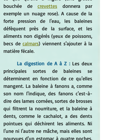
bouchée de 
crevettes
 donnera par 
exemple un nuage rose). A cause de la 
forte pression de l'eau, les baleines 
défèquent près de la surface, et les 
aliments non digérés (yeux de poissons, 
becs de 
calmars
) viennent s'ajouter à la 
matière fécale.
La digestion de A à Z :
Les deux 
principales sortes de baleines se 
déterminent en fonction de ce qu'elles 
mangent. La baleine à fanons a, comme 
son nom l'indique, des fanons c'est-à-
dire des lames cornées, sortes de brosses 
qui filtrent la nourriture, et la baleine à 
dents, comme le cachalot, a des dents 
pointues qui déchirent les aliments. Ni 
l'une ni l'autre ne mâche, mais elles sont 
pourvues d'un estomac à quatre poches. 