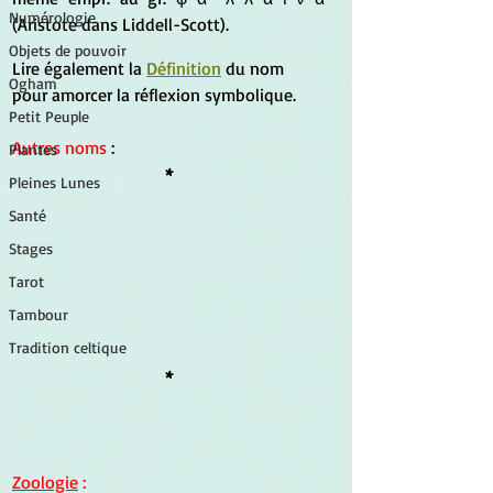
Numérologie
(Aristote dans Liddell-Scott).
Objets de pouvoir
Lire également la 
Définition
 du nom 
Ogham
pour amorcer la réflexion symbolique.
Petit Peuple
Autres noms
 :
Plantes
*
Pleines Lunes
Santé
Stages
Tarot
Tambour
Tradition celtique
*
Zoologie
 :