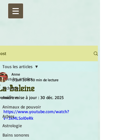
ost
Tous les articles
Anne
Tous les articles
13 juin 2016
50 min de lecture
La Baleine
Alchimie
ernière mise à jour :
Ancêtres
30 déc. 2025
Animaux de pouvoir
https://www.youtube.com/watch?
Arbres
v=3xMLSol0eRk
Astrologie
Bains sonores