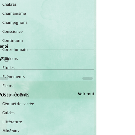
Chakras
Chamanisme
Champignons
Conscience
Continuum
anté
Corps humain
Couleurs
Etoiles
Evénements
Fleurs
Posts récents
Voir tout
Fleurs de Bach
Géométrie sacrée
Guides
Littérature
Minéraux