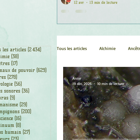
12 avr.
13 min de lecture
Tous les articles
Alchimie
Ancêt
 les articles
(2 434)
2 434 posts
himie
(38)
38 posts
êtres
(17)
17 posts
maux de pouvoir
(629)
629 posts
Chamanisme
Champignons
res
(278)
278 posts
Anne
ologie
(56)
56 posts
19 déc. 2025
10 min de lecture
s sonores
(36)
36 posts
kras
(9)
9 posts
Fleurs
Fleurs de Bach
Géo
manisme
(29)
29 posts
mpignons
(200)
200 posts
cience
(16)
16 posts
Ogham
Petit Peuple
Plan
tinuum
(8)
8 posts
ps humain
(27)
27 posts
leurs
(23)
23 posts