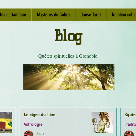
les de tambour
Mystères du Cobra
Danse Tarot
Tradition celti
Blog
Quêtes spirituelles à Grenoble
Le signe du Lion
Équin
Astrologie
Tradit
Anne