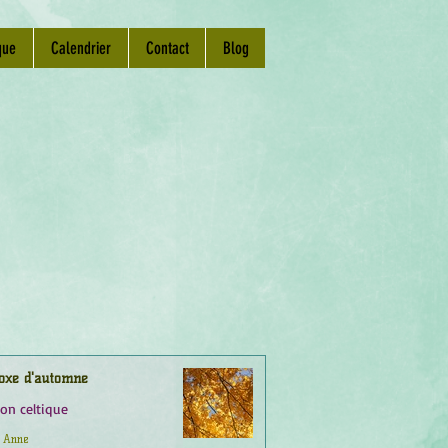
que
Calendrier
Contact
Blog
oxe d'automne
ion celtique
Anne