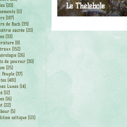
Le Thélébole
les
(20)
20 posts
nements
(11)
11 posts
urs
(187)
187 posts
rs de Bach
(39)
39 posts
étrie sacrée
(20)
20 posts
des
(33)
33 posts
érature
(8)
8 posts
éraux
(152)
152 posts
érologie
(26)
26 posts
ts de pouvoir
(30)
30 posts
am
(25)
25 posts
t Peuple
(37)
37 posts
ntes
(481)
481 posts
nes Lunes
(14)
14 posts
té
(12)
12 posts
ges
(16)
16 posts
ot
(22)
22 posts
bour
(5)
5 posts
ition celtique
(121)
121 posts