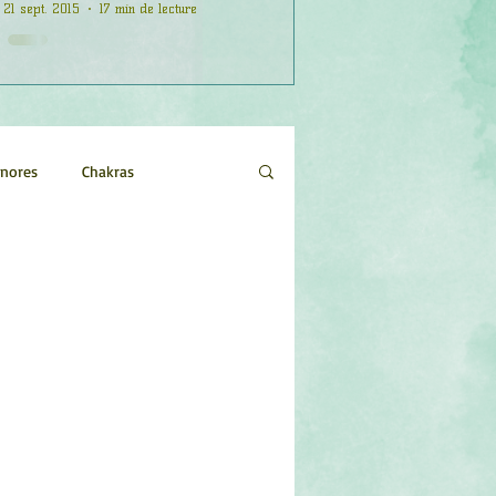
21 sept. 2015
17 min de lecture
onores
Chakras
Etoiles
Evénements
logie
Objets de pouvoir