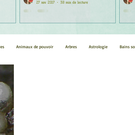
27 nov. 2017
38 min de lecture
res
Animaux de pouvoir
Arbres
Astrologie
Bains s
Conscience
Continuum
Corps humain
Couleurs
métrie sacrée
Guides
Littérature
Minéraux
Numéro
tes
Pleines Lunes
Santé
Stages
Tarot