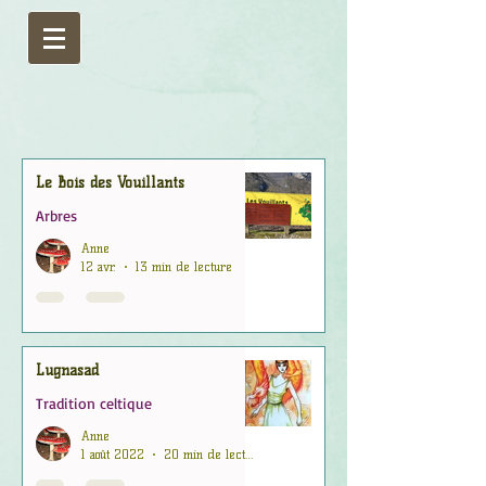
Le Bois des Vouillants
Arbres
Anne
12 avr.
13 min de lecture
Lugnasad
Tradition celtique
Anne
1 août 2022
20 min de lecture