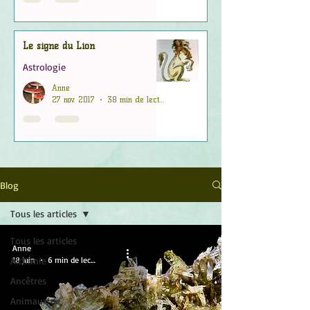
Le signe du Lion
Astrologie
Anne
27 nov. 2017
38 min de lecture
Blog
Tous les articles
Tous les articles
Anne
Alchimie
18 juin
6 min de lecture
Ancêtres
Animaux de