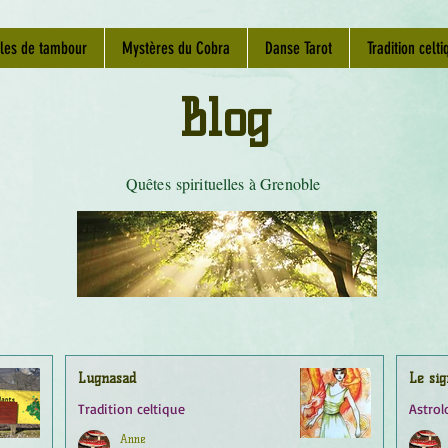
les de tambour
Mystères du Cobra
Danse Tarot
Tradition celti
Blog
Quêtes spirituelles à Grenoble
Lugnasad
Le sig
Tradition celtique
Astrol
Anne