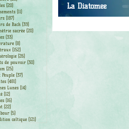
La Diatomée
les
(20)
20 posts
nements
(11)
11 posts
urs
(187)
187 posts
rs de Bach
(39)
39 posts
étrie sacrée
(20)
20 posts
des
(33)
33 posts
érature
(8)
8 posts
éraux
(152)
152 posts
érologie
(26)
26 posts
ts de pouvoir
(30)
30 posts
am
(25)
25 posts
t Peuple
(37)
37 posts
ntes
(481)
481 posts
nes Lunes
(14)
14 posts
té
(12)
12 posts
ges
(16)
16 posts
ot
(22)
22 posts
bour
(5)
5 posts
ition celtique
(121)
121 posts