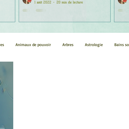
1 août 2022
20 min de lecture
res
Animaux de pouvoir
Arbres
Astrologie
Bains s
Conscience
Continuum
Corps humain
Couleurs
métrie sacrée
Guides
Littérature
Minéraux
Numéro
tes
Pleines Lunes
Santé
Stages
Tarot