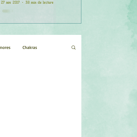
27 nov. 2017
38 min de lecture
onores
Chakras
Etoiles
Evénements
logie
Objets de pouvoir