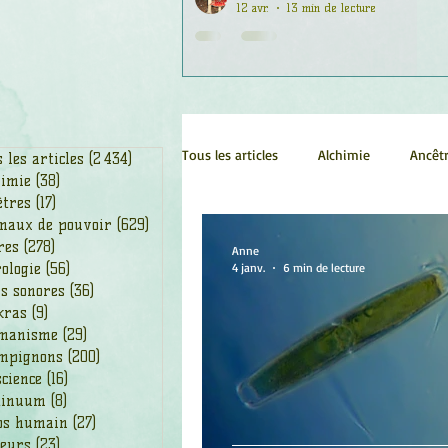
12 avr.
13 min de lecture
Tous les articles
Alchimie
Ancêt
 les articles
(2 434)
2 434 posts
himie
(38)
38 posts
êtres
(17)
17 posts
maux de pouvoir
(629)
629 posts
Chamanisme
Champignons
res
(278)
278 posts
Anne
ologie
(56)
56 posts
4 janv.
6 min de lecture
s sonores
(36)
36 posts
kras
(9)
9 posts
Fleurs
Fleurs de Bach
Géo
manisme
(29)
29 posts
mpignons
(200)
200 posts
cience
(16)
16 posts
Ogham
Petit Peuple
Plan
tinuum
(8)
8 posts
ps humain
(27)
27 posts
leurs
(23)
23 posts