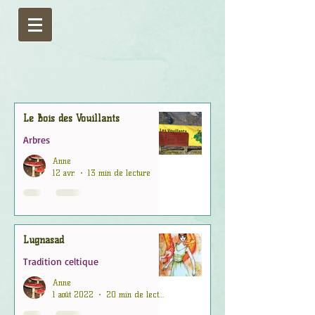
Le Bois des Vouillants
Arbres
Anne
12 avr.
13 min de lecture
Lugnasad
Tradition celtique
Anne
1 août 2022
20 min de lecture