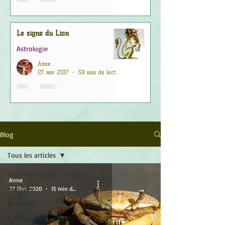
Le signe du Lion
Astrologie
Anne
27 nov. 2017
38 min de lecture
Blog
Tous les articles
Tous les articles
Anne
Alchimie
27 févr. 2020
15 min de lecture
Ancêtres
Animaux de