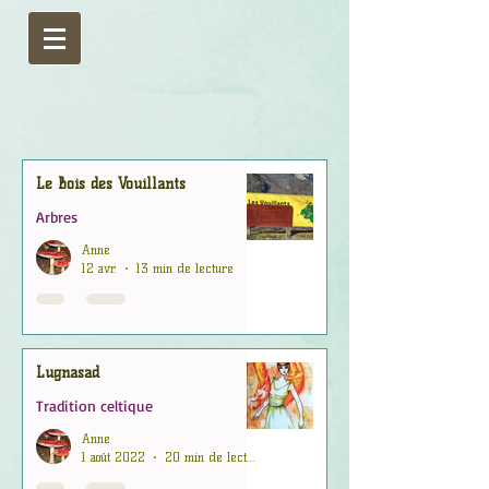
Le Bois des Vouillants
Arbres
Anne
12 avr.
13 min de lecture
Lugnasad
Tradition celtique
Anne
1 août 2022
20 min de lecture