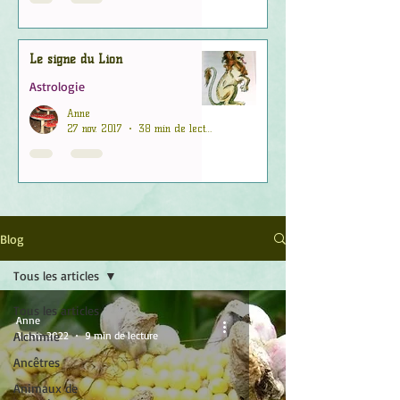
Le signe du Lion
Astrologie
Anne
27 nov. 2017
38 min de lecture
Blog
Tous les articles
Tous les articles
Anne
Alchimie
3 nov. 2022
9 min de lecture
Ancêtres
Animaux de