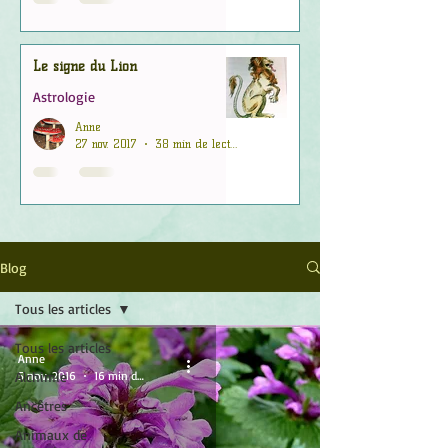
Le signe du Lion
Astrologie
Anne
27 nov. 2017
38 min de lecture
Blog
Tous les articles
Tous les articles
Anne
Alchimie
5 nov. 2016
16 min de lecture
Ancêtres
Animaux de