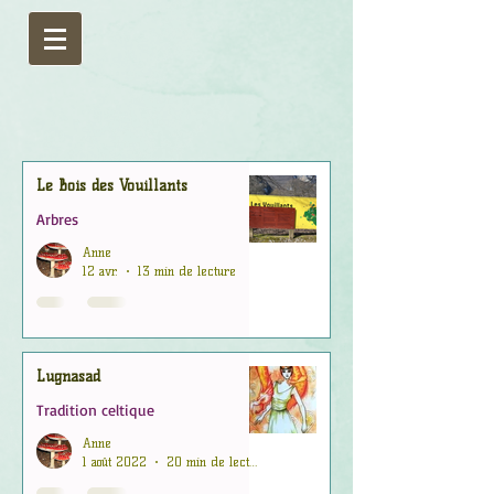
Le Bois des Vouillants
Arbres
Anne
12 avr.
13 min de lecture
Lugnasad
Tradition celtique
Anne
1 août 2022
20 min de lecture